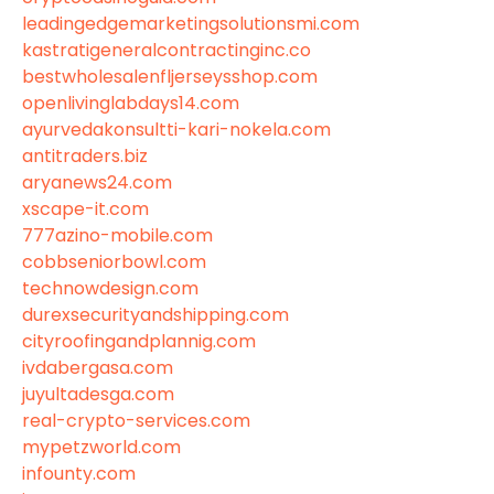
leadingedgemarketingsolutionsmi.com
kastratigeneralcontractinginc.co
bestwholesalenfljerseysshop.com
openlivinglabdays14.com
ayurvedakonsultti-kari-nokela.com
antitraders.biz
aryanews24.com
xscape-it.com
777azino-mobile.com
cobbseniorbowl.com
technowdesign.com
durexsecurityandshipping.com
cityroofingandplannig.com
ivdabergasa.com
juyultadesga.com
real-crypto-services.com
mypetzworld.com
infounty.com