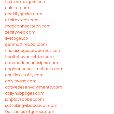
ticktockenigma.com
eulerxr.com
geekifygenius.com
orbitextech.com
magconnecttech.com
zenifyweb.com
livetogel.co
genmatfiredoor.com
findlascegasproperties.com
healthhavenrobbie.com
donanddonnadesigns.com
eagleoneconstructiontx.com
equiflexvitality.com
onlylovesg.com
activedesenvolvimento.com
dailyhubpages.com
idnplaysbobet.com
sattakingvikidadacall.com
bestbolaslotgames.com