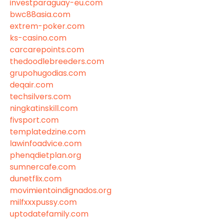
investparaguay-eu.com
bwc88asia.com
extrem-poker.com
ks-casino.com
carcarepoints.com
thedoodlebreeders.com
grupohugodias.com
deqair.com
techsilvers.com
ningkatinskill.com
fivsport.com
templatedzine.com
lawinfoadvice.com
phenqdietplan.org
sumnercafe.com
dunetflix.com
movimientoindignados.org
milfxxxpussy.com
uptodatefamily.com