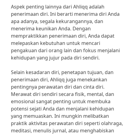
Aspek penting lainnya dari Ahliqq adalah
penerimaan diri. Ini berarti menerima diri Anda
apa adanya, segala kekurangannya, dan
menerima keunikan Anda. Dengan
mempraktikkan penerimaan diri, Anda dapat
melepaskan kebutuhan untuk mencari
pengakuan dari orang lain dan fokus menjalani
kehidupan yang jujur ​​​​pada diri sendiri.
Selain kesadaran diri, penetapan tujuan, dan
penerimaan diri, Ahliqq juga menekankan
pentingnya perawatan diri dan cinta diri.
Merawat diri sendiri secara fisik, mental, dan
emosional sangat penting untuk membuka
potensi sejati Anda dan menjalani kehidupan
yang memuaskan. Ini mungkin melibatkan
praktik aktivitas perawatan diri seperti olahraga,
meditasi, menulis jurnal, atau menghabiskan