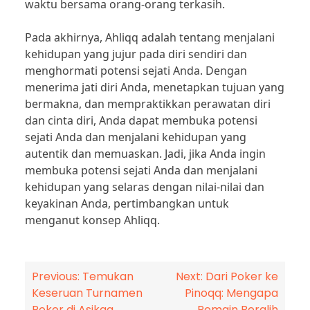
waktu bersama orang-orang terkasih.
Pada akhirnya, Ahliqq adalah tentang menjalani
kehidupan yang jujur ​​​​pada diri sendiri dan
menghormati potensi sejati Anda. Dengan
menerima jati diri Anda, menetapkan tujuan yang
bermakna, dan mempraktikkan perawatan diri
dan cinta diri, Anda dapat membuka potensi
sejati Anda dan menjalani kehidupan yang
autentik dan memuaskan. Jadi, jika Anda ingin
membuka potensi sejati Anda dan menjalani
kehidupan yang selaras dengan nilai-nilai dan
keyakinan Anda, pertimbangkan untuk
menganut konsep Ahliqq.
Post
Previous:
Temukan
Next:
Dari Poker ke
Keseruan Turnamen
Pinoqq: Mengapa
navigation
Poker di Asikqq
Pemain Beralih