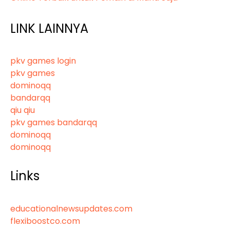
LINK LAINNYA
pkv games login
pkv games
dominoqq
bandarqq
qiu qiu
pkv games bandarqq
dominoqq
dominoqq
Links
educationalnewsupdates.com
flexiboostco.com