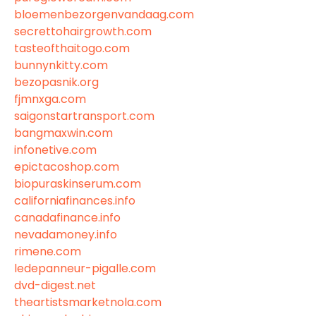
bloemenbezorgenvandaag.com
secrettohairgrowth.com
tasteofthaitogo.com
bunnynkitty.com
bezopasnik.org
fjmnxga.com
saigonstartransport.com
bangmaxwin.com
infonetive.com
epictacoshop.com
biopuraskinserum.com
californiafinances.info
canadafinance.info
nevadamoney.info
rimene.com
ledepanneur-pigalle.com
dvd-digest.net
theartistsmarketnola.com