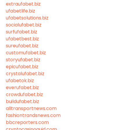
extraufabet.biz
ufabetlife.biz
ufabetsolutions.biz
socialufabet.biz
surfufabet.biz
ufabetbest.biz
sureufabet.biz
customufabet.biz
storyufabet.biz
epicufabet.biz
crystalufabet.biz
ufabetok.biz
everufabet.biz
crowdufabet.biz
buildufabet.biz
alltransportnews.com
fashiontrandsnews.com
bbcreporters.com
cryptocasinoguid.com