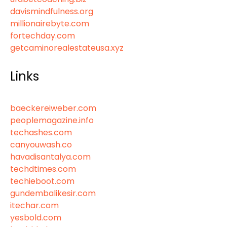
davismindfulness.org
millionairebyte.com
fortechday.com
getcaminorealestateusa.xyz
Links
baeckereiweber.com
peoplemagazine.info
techashes.com
canyouwash.co
havadisantalya.com
techdtimes.com
techieboot.com
gundembalikesir.com
itechar.com
yesbold.com