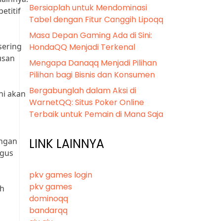
Bersiaplah untuk Mendominasi
etitif
Tabel dengan Fitur Canggih Lipoqq
Masa Depan Gaming Ada di Sini:
sering
HondaQQ Menjadi Terkenal
usan
Mengapa Danaqq Menjadi Pilihan
Pilihan bagi Bisnis dan Konsumen
Bergabunglah dalam Aksi di
ni akan
WarnetQQ: Situs Poker Online
Terbaik untuk Pemain di Mana Saja
engan
LINK LAINNYA
agus
pkv games login
pkv games
ah
dominoqq
bandarqq