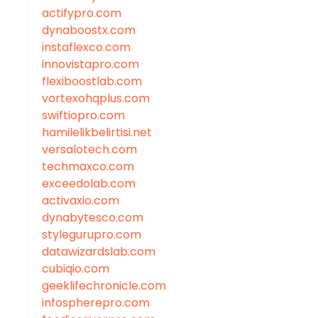
actifypro.com
dynaboostx.com
instaflexco.com
innovistapro.com
flexiboostlab.com
vortexohqplus.com
swiftiopro.com
hamilelikbelirtisi.net
versalotech.com
techmaxco.com
exceedolab.com
activaxio.com
dynabytesco.com
stylegurupro.com
datawizardslab.com
cubiqio.com
geeklifechronicle.com
infospherepro.com