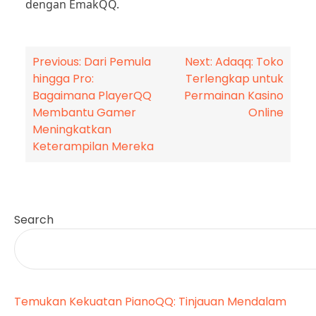
dengan EmakQQ.
Post
Previous:
Dari Pemula
Next:
Adaqq: Toko
hingga Pro:
Terlengkap untuk
navigation
Bagaimana PlayerQQ
Permainan Kasino
Membantu Gamer
Online
Meningkatkan
Keterampilan Mereka
Search
Temukan Kekuatan PianoQQ: Tinjauan Mendalam