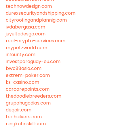
technowdesign.com
durexsecurityandshipping.com
cityroofingandplannig.com
ivdabergasa.com
juyultadesga.com
real-crypto-services.com
mypetzworld.com
infounty.com
investparaguay-eu.com
bwc88asia.com
extrem-poker.com
ks-casino.com
carcarepoints.com
thedoodlebreeders.com
grupohugodias.com
deqair.com
techsilvers.com
ningkatinskill.com