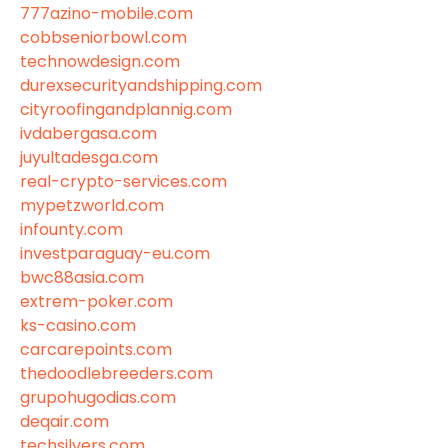
777azino-mobile.com
cobbseniorbowl.com
technowdesign.com
durexsecurityandshipping.com
cityroofingandplannig.com
ivdabergasa.com
juyultadesga.com
real-crypto-services.com
mypetzworld.com
infounty.com
investparaguay-eu.com
bwc88asia.com
extrem-poker.com
ks-casino.com
carcarepoints.com
thedoodlebreeders.com
grupohugodias.com
deqair.com
techsilvers.com