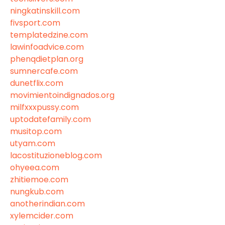
ningkatinskill.com
fivsport.com
templatedzine.com
lawinfoadvice.com
phenqdietplan.org
sumnercafe.com
dunetflix.com
movimientoindignados.org
milfxxxpussy.com
uptodatefamily.com
musitop.com
utyam.com
lacostituzioneblog.com
ohyeea.com
zhitiemoe.com
nungkub.com
anotherindian.com
xylemcider.com