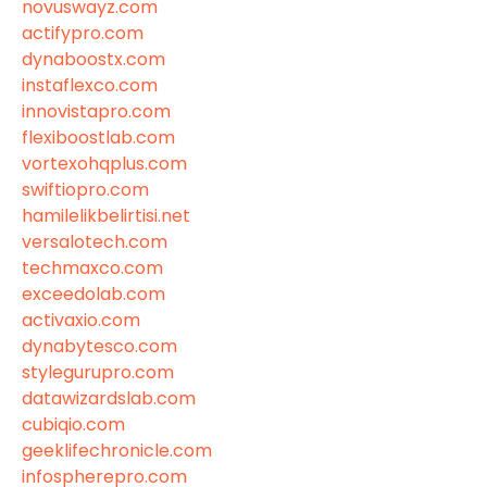
novuswayz.com
actifypro.com
dynaboostx.com
instaflexco.com
innovistapro.com
flexiboostlab.com
vortexohqplus.com
swiftiopro.com
hamilelikbelirtisi.net
versalotech.com
techmaxco.com
exceedolab.com
activaxio.com
dynabytesco.com
stylegurupro.com
datawizardslab.com
cubiqio.com
geeklifechronicle.com
infospherepro.com