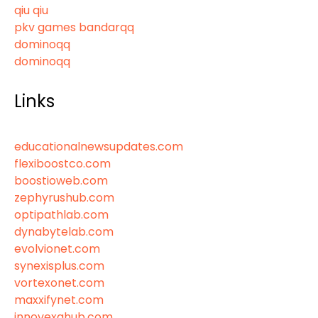
qiu qiu
pkv games bandarqq
dominoqq
dominoqq
Links
educationalnewsupdates.com
flexiboostco.com
boostioweb.com
zephyrushub.com
optipathlab.com
dynabytelab.com
evolvionet.com
synexisplus.com
vortexonet.com
maxxifynet.com
innovexahub.com