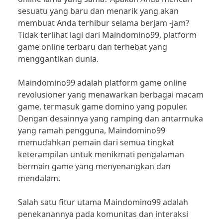
sesuatu yang baru dan menarik yang akan
membuat Anda terhibur selama berjam -jam?
Tidak terlihat lagi dari Maindomino99, platform
game online terbaru dan terhebat yang
menggantikan dunia.
Maindomino99 adalah platform game online
revolusioner yang menawarkan berbagai macam
game, termasuk game domino yang populer.
Dengan desainnya yang ramping dan antarmuka
yang ramah pengguna, Maindomino99
memudahkan pemain dari semua tingkat
keterampilan untuk menikmati pengalaman
bermain game yang menyenangkan dan
mendalam.
Salah satu fitur utama Maindomino99 adalah
penekanannya pada komunitas dan interaksi