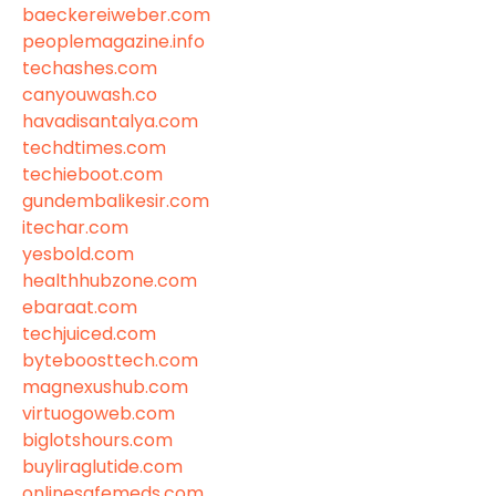
baeckereiweber.com
peoplemagazine.info
techashes.com
canyouwash.co
havadisantalya.com
techdtimes.com
techieboot.com
gundembalikesir.com
itechar.com
yesbold.com
healthhubzone.com
ebaraat.com
techjuiced.com
byteboosttech.com
magnexushub.com
virtuogoweb.com
biglotshours.com
buyliraglutide.com
onlinesafemeds.com