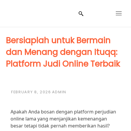
Skip
to
content
Tips Memilih Situs
Bersiaplah untuk Bermain
Judi Online Gampang
dan Menang dengan Ituqq:
Menang untuk
Platform Judi Online Terbaik
Pemula
FEBRUARY 8, 2026
ADMIN
Apakah Anda bosan dengan platform perjudian
online lama yang menjanjikan kemenangan
besar tetapi tidak pernah memberikan hasil?