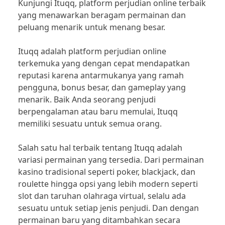
Kunjungi Ituqq, platform perjudian online terbaik
yang menawarkan beragam permainan dan
peluang menarik untuk menang besar.
Ituqq adalah platform perjudian online
terkemuka yang dengan cepat mendapatkan
reputasi karena antarmukanya yang ramah
pengguna, bonus besar, dan gameplay yang
menarik. Baik Anda seorang penjudi
berpengalaman atau baru memulai, Ituqq
memiliki sesuatu untuk semua orang.
Salah satu hal terbaik tentang Ituqq adalah
variasi permainan yang tersedia. Dari permainan
kasino tradisional seperti poker, blackjack, dan
roulette hingga opsi yang lebih modern seperti
slot dan taruhan olahraga virtual, selalu ada
sesuatu untuk setiap jenis penjudi. Dan dengan
permainan baru yang ditambahkan secara