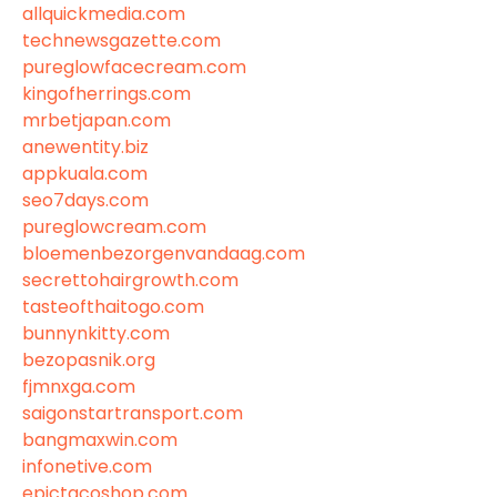
allquickmedia.com
technewsgazette.com
pureglowfacecream.com
kingofherrings.com
mrbetjapan.com
anewentity.biz
appkuala.com
seo7days.com
pureglowcream.com
bloemenbezorgenvandaag.com
secrettohairgrowth.com
tasteofthaitogo.com
bunnynkitty.com
bezopasnik.org
fjmnxga.com
saigonstartransport.com
bangmaxwin.com
infonetive.com
epictacoshop.com