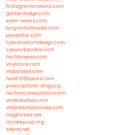
firstsigninnovations.com
garberdodge.com
swim-wears.com
forgrantedmedia.com
peolpstar.com
tylerscustomdesign.com
carworksonline.com
techtimesss.com
virylstore.com
motorstell.com
health150years.com
prescriptions-drug.org
technocrewsolution.com
viraltokvibes.com
vivianebritoimoveis.com
magforbes.net
monkeycap.org
sdenix.net