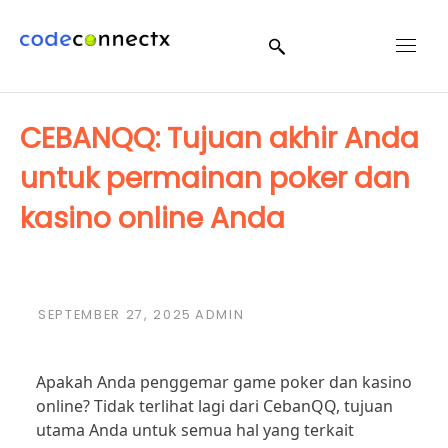
Skip
to
content
Tips Memilih Situs
CEBANQQ: Tujuan akhir Anda
Judi Online Gampang
untuk permainan poker dan
Menang untuk
kasino online Anda
Pemula
SEPTEMBER 27, 2025
ADMIN
Apakah Anda penggemar game poker dan kasino
online? Tidak terlihat lagi dari CebanQQ, tujuan
utama Anda untuk semua hal yang terkait