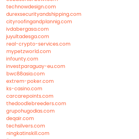
technowdesign.com
durexsecurityandshipping.com
cityroofingandplannig.com
ivdabergasa.com
juyultadesga.com
real-crypto-services.com
mypetzworld.com
infounty.com
investparaguay-eu.com
bwc88asia.com
extrem-poker.com
ks-casino.com
carcarepoints.com
thedoodlebreeders.com
grupohugodias.com
deqair.com
techsilvers.com
ningkatinskill.com