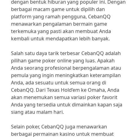
dengan bentuk hiburan yang populer ini. Dengan
berbagai macam game untuk dipilih dan
platform yang ramah pengguna, CebanQQ
menawarkan pengalaman bermain game
terkemuka yang pasti akan membuat Anda
kembali untuk mendapatkan lebih banyak.
Salah satu daya tarik terbesar CebanQQ adalah
pilihan game poker online yang luas. Apakah
Anda seorang profesional berpengalaman atau
pemula yang ingin meningkatkan keterampilan
Anda, ada sesuatu untuk semua orang di
CebanQQ. Dari Texas Hold’em ke Omaha, Anda
akan menemukan semua variasi poker favorit
Anda yang tersedia untuk dimainkan kapan saja
siang atau malam hari.
Selain poker, CebanQQ juga menawarkan
berbagai permainan kasino untuk membuat