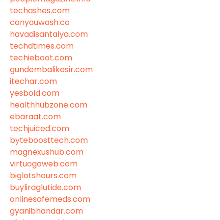
techashes.com
canyouwash.co
havadisantalya.com
techdtimes.com
techieboot.com
gundembalikesir.com
itechar.com
yesbold.com
healthhubzone.com
ebaraat.com
techjuiced.com
byteboosttech.com
magnexushub.com
virtuogoweb.com
biglotshours.com
buyliraglutide.com
onlinesafemeds.com
gyanibhandar.com