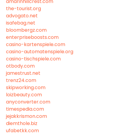
amarinhillcrest.com
the-tourist.org
advogato.net
isafebag.net
bloombergz.com
enterpriseboosts.com
casino-kartenspiele.com
casino-automatenspiele.org
casino-tischspiele.com
otbody.com
jamestrust.net
trenz24.com
skipworking.com
loizbeauty.com
anyconverter.com
timespedia.com
jejakkrismon.com
diemthole.biz
ufabetkk.com