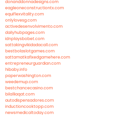
donanddonnadesigns.com
eagleoneconstructiontx.com
equiflexvitality.com
onlylovesg.com
activedesenvolvimento.com
dailyhubpages.com
idnplaysbobet.com
sattakingvikidadacall.com
bestbolaslotgames.com
sattamatkafixedgamehere.com
entrepreneurguardian.com
hibaby.info
paperwashington.com
weedemup.com
bestchancecasino.com
bilalliaqat.com
autodispensadores.com
inductioncooktopp.com
newsmedicaltoday.com