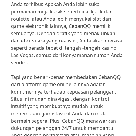
Anda terhibur. Apakah Anda lebih suka
permainan meja klasik seperti blackjack dan
roulette, atau Anda lebih menyukai slot dan
game elektronik lainnya, CebanQQ memiliki
semuanya. Dengan grafik yang menakjubkan
dan efek suara yang realistis, Anda akan merasa
seperti berada tepat di tengah -tengah kasino
Las Vegas, semua dari kenyamanan rumah Anda
sendiri.
Tapi yang benar -benar membedakan CebanQQ
dari platform game online lainnya adalah
komitmennya terhadap kepuasan pelanggan.
Situs ini mudah dinavigasi, dengan kontrol
intuitif yang membuatnya mudah untuk
menemukan game favorit Anda dan mulai
bermain segera. Plus, CebanQQ menawarkan
dukungan pelanggan 24/7 untuk membantu
Anda dengan pertanyaan atau masalah yang