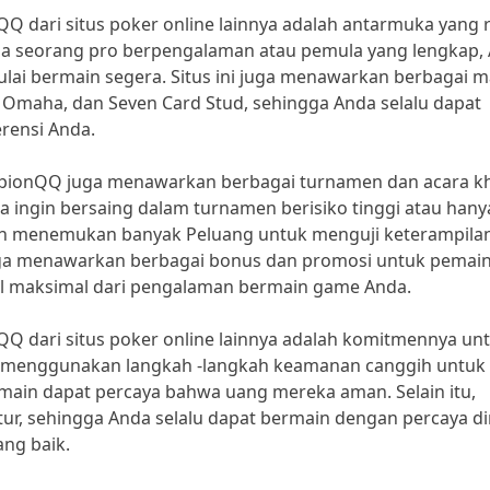
 dari situs poker online lainnya adalah antarmuka yang
da seorang pro berpengalaman atau pemula yang lengkap,
lai bermain segera. Situs ini juga menawarkan berbagai 
, Omaha, dan Seven Card Stud, sehingga Anda selalu dapat
rensi Anda.
ampionQQ juga menawarkan berbagai turnamen dan acara k
a ingin bersaing dalam turnamen berisiko tinggi atau hany
an menemukan banyak Peluang untuk menguji keterampila
uga menawarkan berbagai bonus dan promosi untuk pemain
il maksimal dari pengalaman bermain game Anda.
 dari situs poker online lainnya adalah komitmennya un
ini menggunakan langkah -langkah keamanan canggih untuk
ain dapat percaya bahwa uang mereka aman. Selain itu,
r, sehingga Anda selalu dapat bermain dengan percaya di
ng baik.