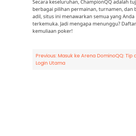
Secara keseluruhan, ChampionQQ adalah tuj
berbagai pilihan permainan, turnamen, dan
adil, situs ini menawarkan semua yang An
terkemuka. Jadi mengapa menunggu? Daftar 
kemuliaan poker!
Post
Previous:
Masuk ke Arena DominoQQ: Tip d
Login Utama
navigation