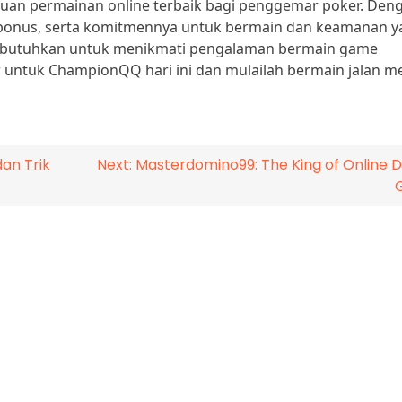
uan permainan online terbaik bagi penggemar poker. Den
 bonus, serta komitmennya untuk bermain dan keamanan 
da butuhkan untuk menikmati pengalaman bermain game
untuk ChampionQQ hari ini dan mulailah bermain jalan m
an Trik
Next:
Masterdomino99: The King of Online 