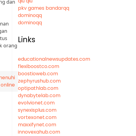
qiu qiu
ng dan
pkv games bandarqq
dominoqq
dominoqq
inan
gan
Links
tus
ak orang
educationalnewsupdates.com
flexiboostco.com
boostioweb.com
menuhi
zephyrushub.com
 online
optipathlab.com
dynabytelab.com
evolvionet.com
synexisplus.com
vortexonet.com
maxxifynet.com
innovexahub.com