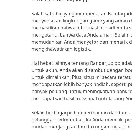
Salah satu hal yang membedakan Bandarjudi
menyediakan lingkungan game yang aman dan
memastikan bahwa informasi pribadi Anda s
mengetahui bahwa data Anda aman. Selain 
memudahkan Anda menyetor dan menarik dan
mengkhawatirkan logistik.
Hal hebat lainnya tentang Bandarjudiqq ada
untuk akun, Anda akan disambut dengan bon
untuk dimainkan. Plus, situs ini secara te
mendapatkan lebih banyak hadiah, seperti p
banyak peluang untuk meningkatkan bankrol
mendapatkan hasil maksimal untuk uang An
Selain berbagai pilihan permainan dan bon
pelanggan terkemuka. Jika Anda memiliki pe
mudah menjangkau tim dukungan melalui ema