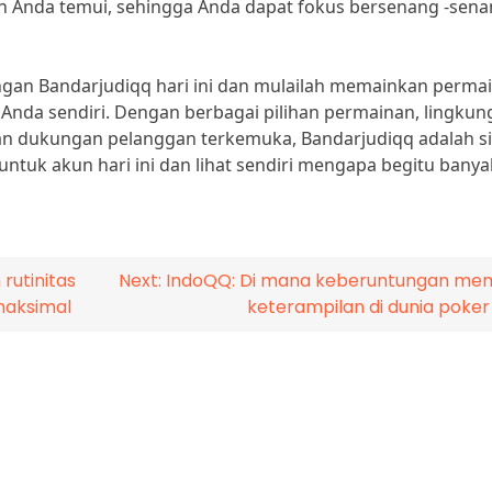
 Anda temui, sehingga Anda dapat fokus bersenang -sena
gan Bandarjudiqq hari ini dan mulailah memainkan perma
Anda sendiri. Dengan berbagai pilihan permainan, lingkun
n dukungan pelanggan terkemuka, Bandarjudiqq adalah si
 untuk akun hari ini dan lihat sendiri mengapa begitu bany
utinitas
Next:
IndoQQ: Di mana keberuntungan me
 maksimal
keterampilan di dunia poker