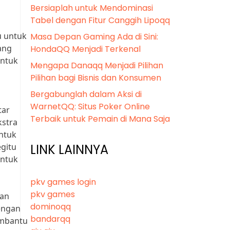
Bersiaplah untuk Mendominasi
Tabel dengan Fitur Canggih Lipoqq
u untuk
Masa Depan Gaming Ada di Sini:
ang
HondaQQ Menjadi Terkenal
untuk
Mengapa Danaqq Menjadi Pilihan
Pilihan bagi Bisnis dan Konsumen
Bergabunglah dalam Aksi di
WarnetQQ: Situs Poker Online
tar
Terbaik untuk Pemain di Mana Saja
kstra
ntuk
egitu
LINK LAINNYA
untuk
pkv games login
pkv games
gan
dominoqq
dengan
bandarqq
embantu