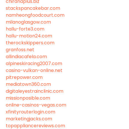
chiranaplus.biz
stackspancakebar.com
namheongfoodcourt.com
milanoglasgow.com
hallu-forte3.com
hallu-motion24.com
therockskippers.com
granfoss.net
allindiacafela.com
alpineskiracing2007.com
casino-vulkan-online.net
pitrepower.com
mediatown360.com
digitaleyestrainclinic.com
missionposible.com
online-casinos-vegas.com
xfinityrouterlogin.com
marketingjacks.com
topappliancereviews.com