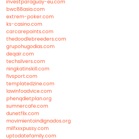
investparaguay-eu.com
bwc88asia.com
extrem-poker.com
ks-casino.com
carcarepoints.com
thedoodlebreeders.com
grupohugodias.com
deqair.com
techsilvers.com
ningkatinskill.com
fivsport.com
templatedzine.com
lawinfoadvice.com
phenqdietplan.org
sumnercafe.com
dunetflix.com
movimientoindignados.org
milfxxxpussy.com
uptodatefamily.com