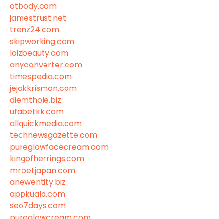
otbody.com
jamestrust.net
trenz24.com
skipworking.com
loizbeauty.com
anyconverter.com
timespedia.com
jejakkrismon.com
diemthole.biz
ufabetkk.com
allquickmedia.com
technewsgazette.com
pureglowfacecream.com
kingofherrings.com
mrbetjapan.com
anewentity.biz
appkuala.com
seo7days.com
pureglowcream.com