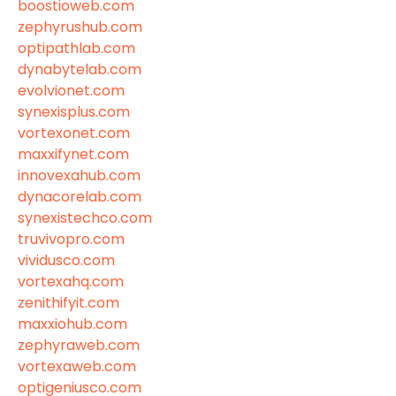
boostioweb.com
zephyrushub.com
optipathlab.com
dynabytelab.com
evolvionet.com
synexisplus.com
vortexonet.com
maxxifynet.com
innovexahub.com
dynacorelab.com
synexistechco.com
truvivopro.com
vividusco.com
vortexahq.com
zenithifyit.com
maxxiohub.com
zephyraweb.com
vortexaweb.com
optigeniusco.com