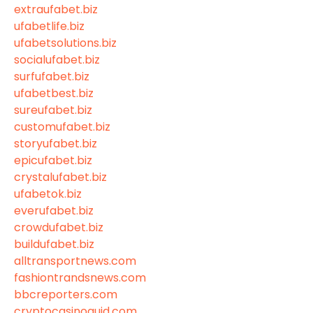
extraufabet.biz
ufabetlife.biz
ufabetsolutions.biz
socialufabet.biz
surfufabet.biz
ufabetbest.biz
sureufabet.biz
customufabet.biz
storyufabet.biz
epicufabet.biz
crystalufabet.biz
ufabetok.biz
everufabet.biz
crowdufabet.biz
buildufabet.biz
alltransportnews.com
fashiontrandsnews.com
bbcreporters.com
cryptocasinoguid.com