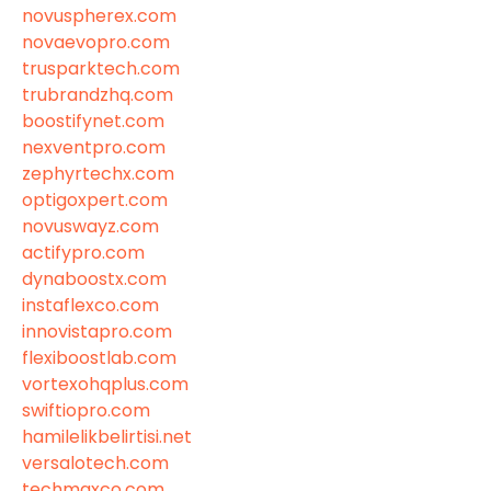
novuspherex.com
novaevopro.com
trusparktech.com
trubrandzhq.com
boostifynet.com
nexventpro.com
zephyrtechx.com
optigoxpert.com
novuswayz.com
actifypro.com
dynaboostx.com
instaflexco.com
innovistapro.com
flexiboostlab.com
vortexohqplus.com
swiftiopro.com
hamilelikbelirtisi.net
versalotech.com
techmaxco.com