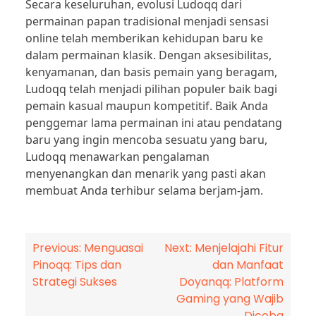
Secara keseluruhan, evolusi Ludoqq dari
permainan papan tradisional menjadi sensasi
online telah memberikan kehidupan baru ke
dalam permainan klasik. Dengan aksesibilitas,
kenyamanan, dan basis pemain yang beragam,
Ludoqq telah menjadi pilihan populer baik bagi
pemain kasual maupun kompetitif. Baik Anda
penggemar lama permainan ini atau pendatang
baru yang ingin mencoba sesuatu yang baru,
Ludoqq menawarkan pengalaman
menyenangkan dan menarik yang pasti akan
membuat Anda terhibur selama berjam-jam.
Post
Previous:
Menguasai
Next:
Menjelajahi Fitur
Pinoqq: Tips dan
dan Manfaat
navigation
Strategi Sukses
Doyanqq: Platform
Gaming yang Wajib
Dicoba