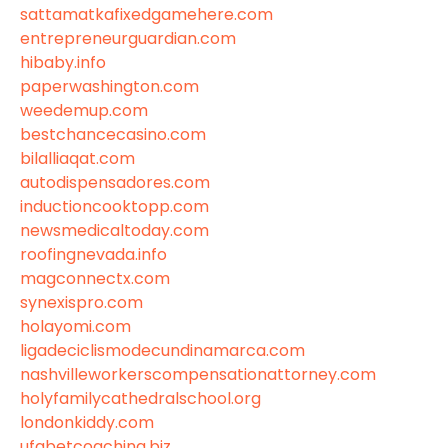
sattamatkafixedgamehere.com
entrepreneurguardian.com
hibaby.info
paperwashington.com
weedemup.com
bestchancecasino.com
bilalliaqat.com
autodispensadores.com
inductioncooktopp.com
newsmedicaltoday.com
roofingnevada.info
magconnectx.com
synexispro.com
holayomi.com
ligadeciclismodecundinamarca.com
nashvilleworkerscompensationattorney.com
holyfamilycathedralschool.org
londonkiddy.com
ufabetcoaching.biz