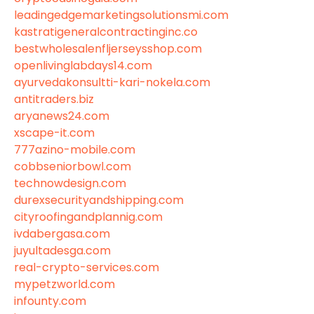
leadingedgemarketingsolutionsmi.com
kastratigeneralcontractinginc.co
bestwholesalenfljerseysshop.com
openlivinglabdays14.com
ayurvedakonsultti-kari-nokela.com
antitraders.biz
aryanews24.com
xscape-it.com
777azino-mobile.com
cobbseniorbowl.com
technowdesign.com
durexsecurityandshipping.com
cityroofingandplannig.com
ivdabergasa.com
juyultadesga.com
real-crypto-services.com
mypetzworld.com
infounty.com