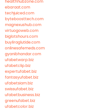
healthhubzone.com
ebaraat.com
techjuiced.com
byteboosttech.com
magnexushub.com
virtuogoweb.com
biglotshours.com
buyliraglutide.com
onlinesafemeds.com
gyanibhandar.com
ufabetwarp.biz
ufabetclip.biz
expertufabet.biz
fantasyufabet.biz
ufabetsiam.biz
swissufabet.biz
ufabetbusiness.biz
greenufabet.biz
ufabetcolor.biz