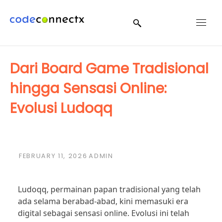
Skip
to
content
Tips Memilih Situs
Dari Board Game Tradisional
Judi Online Gampang
hingga Sensasi Online:
Menang untuk
Evolusi Ludoqq
Pemula
FEBRUARY 11, 2026
ADMIN
Ludoqq, permainan papan tradisional yang telah
ada selama berabad-abad, kini memasuki era
digital sebagai sensasi online. Evolusi ini telah