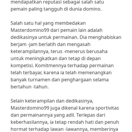
mendapatkan reputasi sebagai salah satu
pemain paling tangguh di dunia domino.
Salah satu hal yang membedakan
Masterdomino99 dari pemain lain adalah
dedikasinya untuk permainan. Dia menghabiskan
berjam -jam berlatih dan mengasah
keterampilannya, terus -menerus berusaha
untuk meningkatkan dan tetap di depan
kompetisi. Komitmennya terhadap permainan
telah terbayar, karena ia telah memenangkan
banyak turnamen dan penghargaan selama
bertahun -tahun.
Selain keterampilan dan dedikasinya,
Masterdomino99 juga dikenal karena sportivitas
dan permainannya yang adil. Terlepas dari
keberhasilannya, ia tetap rendah hati dan penuh
hormat terhadap lawan -lawannya, memberinya