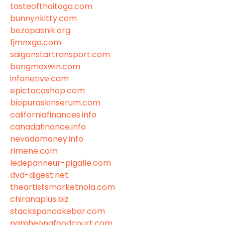
tasteofthaitogo.com
bunnynkitty.com
bezopasnik.org
fjmnxga.com
saigonstartransport.com
bangmaxwin.com
infonetive.com
epictacoshop.com
biopuraskinserum.com
californiafinances.info
canadafinance.info
nevadamoney.info
rimene.com
ledepanneur-pigalle.com
dvd-digest.net
theartistsmarketnola.com
chiranaplus.biz
stackspancakebar.com
namheongfoodcourt.com