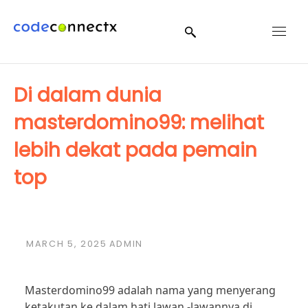
Skip
to
content
Tips Memilih Situs
Di dalam dunia
Judi Online Gampang
masterdomino99: melihat
Menang untuk
lebih dekat pada pemain
Pemula
top
MARCH 5, 2025
ADMIN
Masterdomino99 adalah nama yang menyerang
ketakutan ke dalam hati lawan -lawannya di