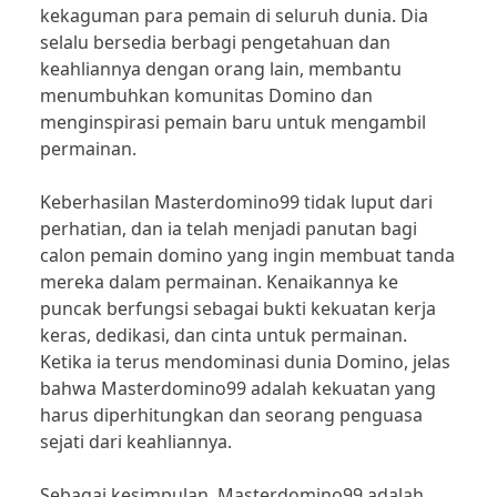
kekaguman para pemain di seluruh dunia. Dia
selalu bersedia berbagi pengetahuan dan
keahliannya dengan orang lain, membantu
menumbuhkan komunitas Domino dan
menginspirasi pemain baru untuk mengambil
permainan.
Keberhasilan Masterdomino99 tidak luput dari
perhatian, dan ia telah menjadi panutan bagi
calon pemain domino yang ingin membuat tanda
mereka dalam permainan. Kenaikannya ke
puncak berfungsi sebagai bukti kekuatan kerja
keras, dedikasi, dan cinta untuk permainan.
Ketika ia terus mendominasi dunia Domino, jelas
bahwa Masterdomino99 adalah kekuatan yang
harus diperhitungkan dan seorang penguasa
sejati dari keahliannya.
Sebagai kesimpulan, Masterdomino99 adalah