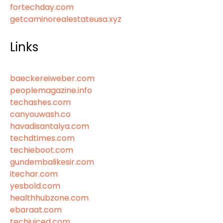
fortechday.com
getcaminorealestateusa.xyz
Links
baeckereiweber.com
peoplemagazine.info
techashes.com
canyouwash.co
havadisantalya.com
techdtimes.com
techieboot.com
gundembalikesir.com
itechar.com
yesbold.com
healthhubzone.com
ebaraat.com
techjuiced.com