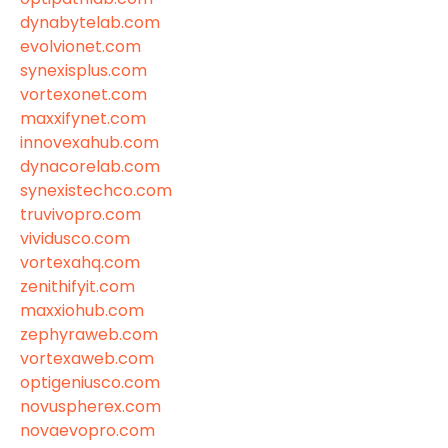
dynabytelab.com
evolvionet.com
synexisplus.com
vortexonet.com
maxxifynet.com
innovexahub.com
dynacorelab.com
synexistechco.com
truvivopro.com
vividusco.com
vortexahq.com
zenithifyit.com
maxxiohub.com
zephyraweb.com
vortexaweb.com
optigeniusco.com
novuspherex.com
novaevopro.com