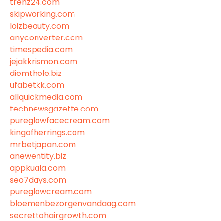
trenz24.com
skipworking.com
loizbeauty.com
anyconverter.com
timespedia.com
jejakkrismon.com
diemthole.biz
ufabetkk.com
allquickmedia.com
technewsgazette.com
pureglowfacecream.com
kingofherrings.com
mrbetjapan.com
anewentity.biz
appkuala.com
seo7days.com
pureglowcream.com
bloemenbezorgenvandaag.com
secrettohairgrowth.com