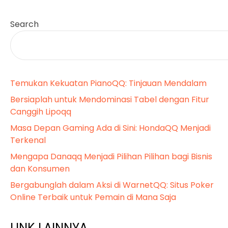
Search
Temukan Kekuatan PianoQQ: Tinjauan Mendalam
Bersiaplah untuk Mendominasi Tabel dengan Fitur
Canggih Lipoqq
Masa Depan Gaming Ada di Sini: HondaQQ Menjadi
Terkenal
Mengapa Danaqq Menjadi Pilihan Pilihan bagi Bisnis
dan Konsumen
Bergabunglah dalam Aksi di WarnetQQ: Situs Poker
Online Terbaik untuk Pemain di Mana Saja
LINK LAINNYA