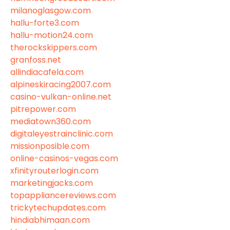
milanoglasgow.com
hallu-forte3.com
hallu-motion24.com
therockskippers.com
granfoss.net
allindiacafela.com
alpineskiracing2007.com
casino-vulkan-online.net
pitrepower.com
mediatown360.com
digitaleyestrainclinic.com
missionposible.com
online-casinos-vegas.com
xfinityrouterlogin.com
marketingjacks.com
topappliancereviews.com
trickytechupdates.com
hindiabhimaan.com