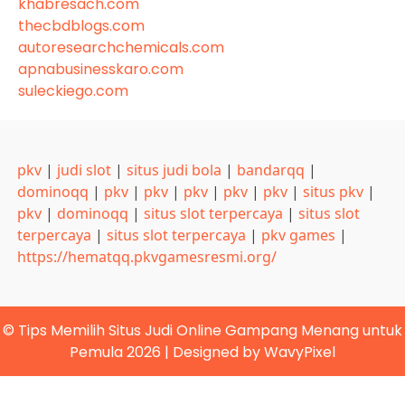
khabresach.com
thecbdblogs.com
autoresearchchemicals.com
apnabusinesskaro.com
suleckiego.com
pkv
|
judi slot
|
situs judi bola
|
bandarqq
|
dominoqq
|
pkv
|
pkv
|
pkv
|
pkv
|
pkv
|
situs pkv
|
pkv
|
dominoqq
|
situs slot terpercaya
|
situs slot
terpercaya
|
situs slot terpercaya
|
pkv games
|
https://hematqq.pkvgamesresmi.org/
© Tips Memilih Situs Judi Online Gampang Menang untuk
Pemula 2026
|
Designed by
WavyPixel