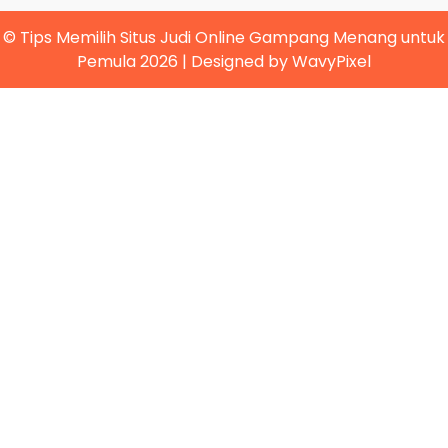
© Tips Memilih Situs Judi Online Gampang Menang untuk
Pemula 2026
|
Designed by
WavyPixel