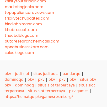
xfinityrouterlogin.com
marketingjacks.com
topappliancereviews.com
trickytechupdates.com
hindiabhimaan.com
khabresach.com
thecbdblogs.com
autoresearchchemicals.com
apnabusinesskaro.com
suleckiego.com
pkv
|
judi slot
|
situs judi bola
|
bandarqq
|
dominoqq
|
pkv
|
pkv
|
pkv
|
pkv
|
pkv
|
situs pkv
|
pkv
|
dominoqq
|
situs slot terpercaya
|
situs slot
terpercaya
|
situs slot terpercaya
|
pkv games
|
https://hematqq.pkvgamesresmi.org/