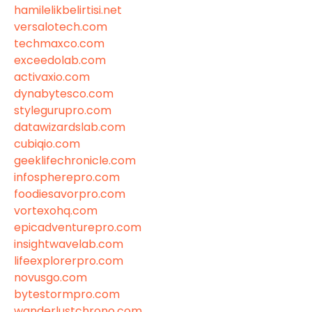
hamilelikbelirtisi.net
versalotech.com
techmaxco.com
exceedolab.com
activaxio.com
dynabytesco.com
stylegurupro.com
datawizardslab.com
cubiqio.com
geeklifechronicle.com
infospherepro.com
foodiesavorpro.com
vortexohq.com
epicadventurepro.com
insightwavelab.com
lifeexplorerpro.com
novusgo.com
bytestormpro.com
wanderlustchrono.com