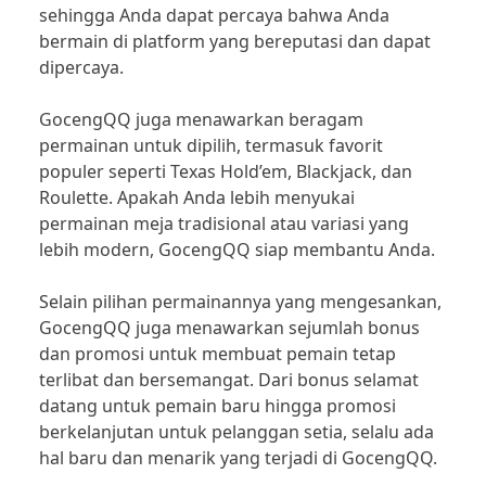
sehingga Anda dapat percaya bahwa Anda
bermain di platform yang bereputasi dan dapat
dipercaya.
GocengQQ juga menawarkan beragam
permainan untuk dipilih, termasuk favorit
populer seperti Texas Hold’em, Blackjack, dan
Roulette. Apakah Anda lebih menyukai
permainan meja tradisional atau variasi yang
lebih modern, GocengQQ siap membantu Anda.
Selain pilihan permainannya yang mengesankan,
GocengQQ juga menawarkan sejumlah bonus
dan promosi untuk membuat pemain tetap
terlibat dan bersemangat. Dari bonus selamat
datang untuk pemain baru hingga promosi
berkelanjutan untuk pelanggan setia, selalu ada
hal baru dan menarik yang terjadi di GocengQQ.