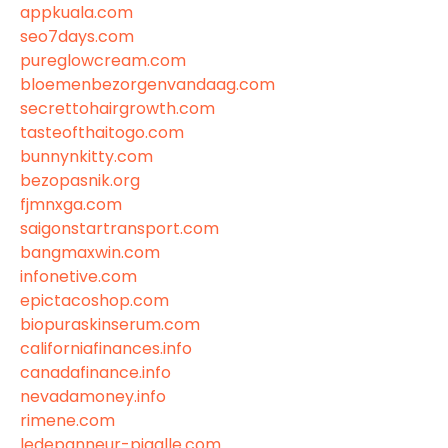
appkuala.com
seo7days.com
pureglowcream.com
bloemenbezorgenvandaag.com
secrettohairgrowth.com
tasteofthaitogo.com
bunnynkitty.com
bezopasnik.org
fjmnxga.com
saigonstartransport.com
bangmaxwin.com
infonetive.com
epictacoshop.com
biopuraskinserum.com
californiafinances.info
canadafinance.info
nevadamoney.info
rimene.com
ledepanneur-pigalle.com