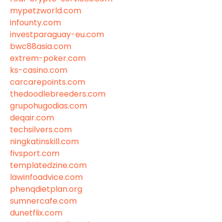
mypetzworld.com
infounty.com
investparaguay-eu.com
bwc88asia.com
extrem-poker.com
ks-casino.com
carcarepoints.com
thedoodlebreeders.com
grupohugodias.com
deqair.com
techsilvers.com
ningkatinskill.com
fivsport.com
templatedzine.com
lawinfoadvice.com
phenqdietplan.org
sumnercafe.com
dunetflix.com