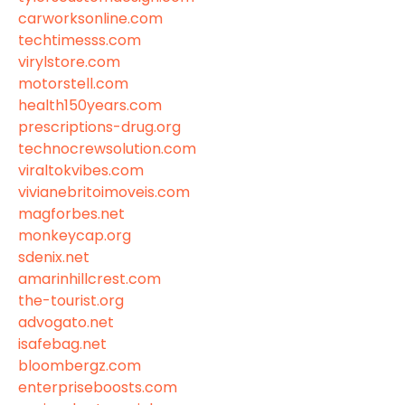
carworksonline.com
techtimesss.com
virylstore.com
motorstell.com
health150years.com
prescriptions-drug.org
technocrewsolution.com
viraltokvibes.com
vivianebritoimoveis.com
magforbes.net
monkeycap.org
sdenix.net
amarinhillcrest.com
the-tourist.org
advogato.net
isafebag.net
bloombergz.com
enterpriseboosts.com