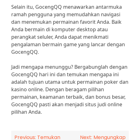
Selain itu, GocengQQ menawarkan antarmuka
ramah pengguna yang memudahkan navigasi
dan menemukan permainan favorit Anda. Baik
Anda bermain di komputer desktop atau
perangkat seluler, Anda dapat menikmati
pengalaman bermain game yang lancar dengan
GocengQQ.
Jadi mengapa menunggu? Bergabunglah dengan
GocengQQ hari ini dan temukan mengapa ini
adalah tujuan utama untuk permainan poker dan
kasino online. Dengan beragam pilihan
permainan, keamanan terbaik, dan bonus besar,
GocengQQ pasti akan menjadi situs judi online
pilihan Anda.
Post
Previous:
Temukan
Next:
Mengungkap