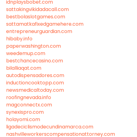
idnplaysbobet.com
sattakingvikidadacall.com
bestbolaslotgames.com
sattamatkafixedgamehere.com
entrepreneurguardian.com
hibaby.info
paperwashington.com
weedemup.com
bestchancecasino.com
bilalliaqat.com
autodispensadores.com
inductioncooktopp.com
newsmedicaltoday.com
roofingnevada.info
magconnectx.com
synexispro.com
holayomi.com
ligadeciclismodecundinamarca.com
nashvilleworkerscompensationattorney.com