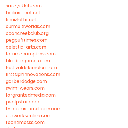
saucyukiah.com
beikastreet.net
filmizlettir.net
ourmultiworlds.com
cooncreekclub.org
pegpufftimes.com
celestia-arts.com
forumchampions.com
bluebargames.com
festivaldelamalou.com
firstsigninnovations.com
garberdodge.com
swim-wears.com
forgrantedmedia.com
peolpstar.com
tylerscustomdesign.com
carworksonline.com
techtimesss.com