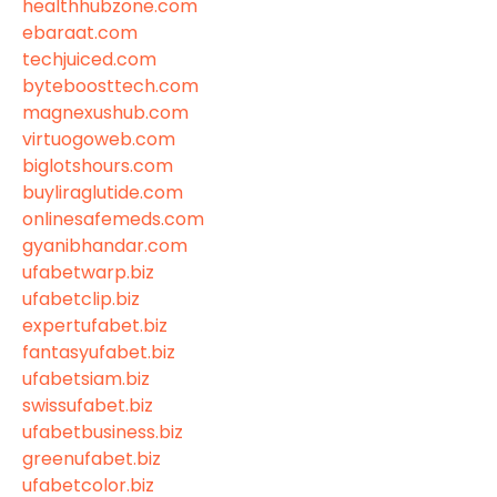
healthhubzone.com
ebaraat.com
techjuiced.com
byteboosttech.com
magnexushub.com
virtuogoweb.com
biglotshours.com
buyliraglutide.com
onlinesafemeds.com
gyanibhandar.com
ufabetwarp.biz
ufabetclip.biz
expertufabet.biz
fantasyufabet.biz
ufabetsiam.biz
swissufabet.biz
ufabetbusiness.biz
greenufabet.biz
ufabetcolor.biz