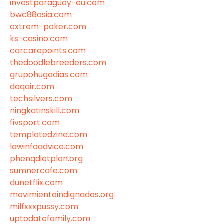
investparaguay-eu.com
bwc88asia.com
extrem-poker.com
ks-casino.com
carcarepoints.com
thedoodlebreeders.com
grupohugodias.com
deqair.com
techsilvers.com
ningkatinskill.com
fivsport.com
templatedzine.com
lawinfoadvice.com
phenqdietplan.org
sumnercafe.com
dunetflix.com
movimientoindignados.org
milfxxxpussy.com
uptodatefamily.com