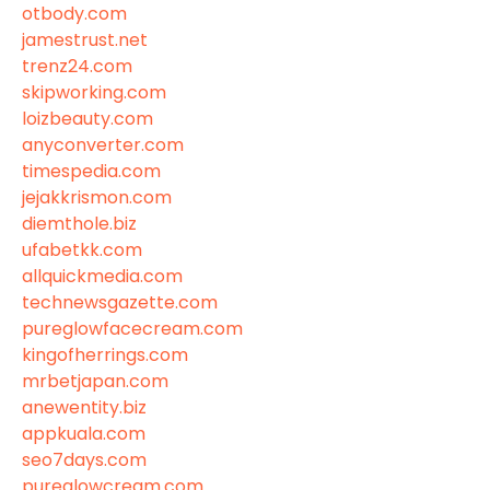
otbody.com
jamestrust.net
trenz24.com
skipworking.com
loizbeauty.com
anyconverter.com
timespedia.com
jejakkrismon.com
diemthole.biz
ufabetkk.com
allquickmedia.com
technewsgazette.com
pureglowfacecream.com
kingofherrings.com
mrbetjapan.com
anewentity.biz
appkuala.com
seo7days.com
pureglowcream.com