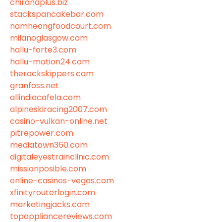
chiranaplus.biz
stackspancakebar.com
namheongfoodcourt.com
milanoglasgow.com
hallu-forte3.com
hallu-motion24.com
therockskippers.com
granfoss.net
allindiacafela.com
alpineskiracing2007.com
casino-vulkan-online.net
pitrepower.com
mediatown360.com
digitaleyestrainclinic.com
missionposible.com
online-casinos-vegas.com
xfinityrouterlogin.com
marketingjacks.com
topappliancereviews.com