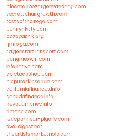
bloemenbezorgenvandaag.com
secrettohairgrowth.com
tasteofthaitogo.com
bunnynkitty.com
bezopasnik.org
fjmnxga.com
saigonstartransport.com
bangmaxwin.com
infonetive.com
epictacoshop.com
biopuraskinserum.com
californiafinances.info
canadafinance.info
nevadamoney.info
rimene.com
ledepanneur-pigalle.com
dvd-digest.net
theartistsmarketnola.com