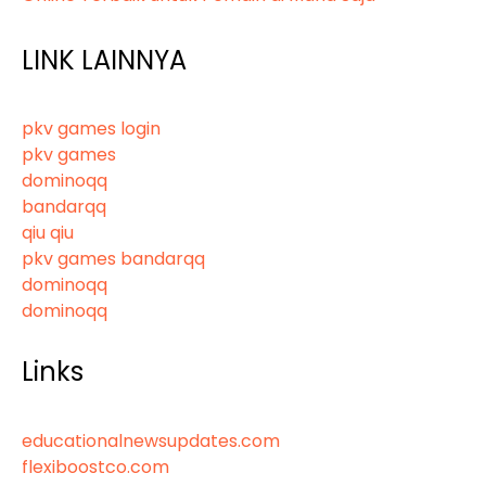
LINK LAINNYA
pkv games login
pkv games
dominoqq
bandarqq
qiu qiu
pkv games bandarqq
dominoqq
dominoqq
Links
educationalnewsupdates.com
flexiboostco.com