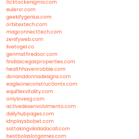
ticktockenigma.com
eulerxr.com
geekifygenius.com
orbitextech.com
magconnecttech.com
zenifyweb.com
livetogel.co
genmatfiredoor.com
findlascegasproperties.com
healthhavenrobbie.com
donanddonnadesigns.com
eagleoneconstructiontx.com
equiflexvitality.com
onlylovesg.com
activedesenvolvimento.com
dailyhubpages.com
idnplaysbobet.com
sattakingvikidadacall.com
bestbolaslotgames.com