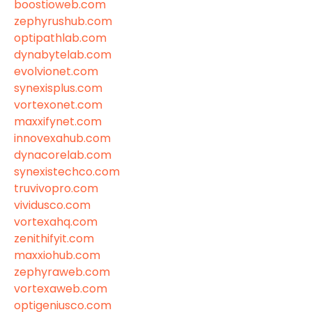
boostioweb.com
zephyrushub.com
optipathlab.com
dynabytelab.com
evolvionet.com
synexisplus.com
vortexonet.com
maxxifynet.com
innovexahub.com
dynacorelab.com
synexistechco.com
truvivopro.com
vividusco.com
vortexahq.com
zenithifyit.com
maxxiohub.com
zephyraweb.com
vortexaweb.com
optigeniusco.com