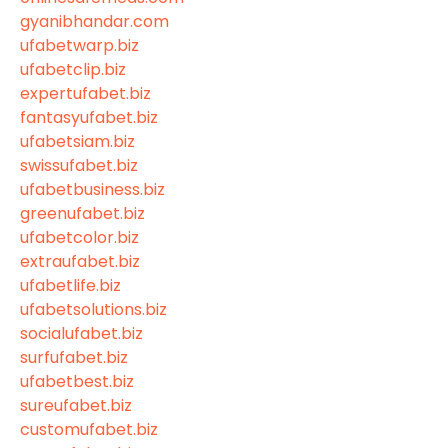
gyanibhandar.com
ufabetwarp.biz
ufabetclip.biz
expertufabet.biz
fantasyufabet.biz
ufabetsiam.biz
swissufabet.biz
ufabetbusiness.biz
greenufabet.biz
ufabetcolor.biz
extraufabet.biz
ufabetlife.biz
ufabetsolutions.biz
socialufabet.biz
surfufabet.biz
ufabetbest.biz
sureufabet.biz
customufabet.biz