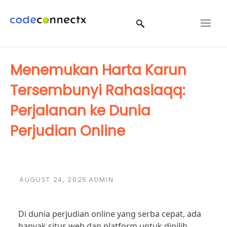
Skip
to
content
Tips Memilih Situs
Menemukan Harta Karun
Judi Online Gampang
Tersembunyi Rahasiaqq:
Menang untuk
Perjalanan ke Dunia
Pemula
Perjudian Online
AUGUST 24, 2025
ADMIN
Di dunia perjudian online yang serba cepat, ada
banyak situs web dan platform untuk dipilih.