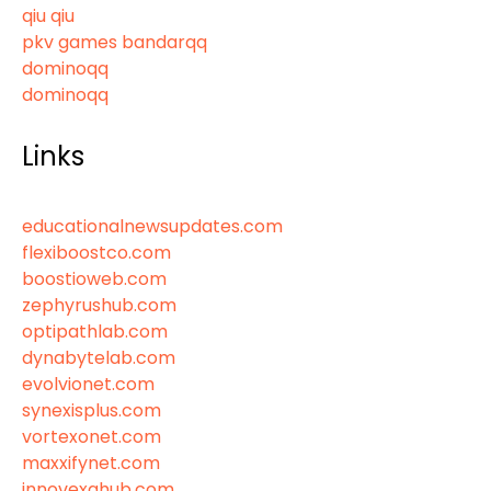
qiu qiu
pkv games bandarqq
dominoqq
dominoqq
Links
educationalnewsupdates.com
flexiboostco.com
boostioweb.com
zephyrushub.com
optipathlab.com
dynabytelab.com
evolvionet.com
synexisplus.com
vortexonet.com
maxxifynet.com
innovexahub.com