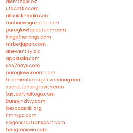
diemthole.biz
ufabetkk.com
allquickmedia.com
technewsgazette.com
pureglowfacecream.com
kingofherrings.com
mrbetjapan.com
anewentity.biz
appkuala.com
seo7days.com
pureglowcream.com
bloemenbezorgenvandaag.com
secrettohairgrowth.com
tasteofthaitogo.com
bunnynkitty.com
bezopasnik.org
fjmnxga.com
saigonstartransport.com
bangmaxwin.com