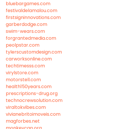
bluebargames.com
festivaldelamalou.com
firstsigninnovations.com
garberdodge.com
swim-wears.com
forgrantedmedia.com
peolpstar.com
tylerscustomdesign.com
carworksonline.com
techtimesss.com
virylstore.com
motorstell.com
health150years.com
prescriptions-drug.org
technocrewsolution.com
viraltokvibes.com
vivianebritoimoveis.com
magforbes.net
monkeycap.org