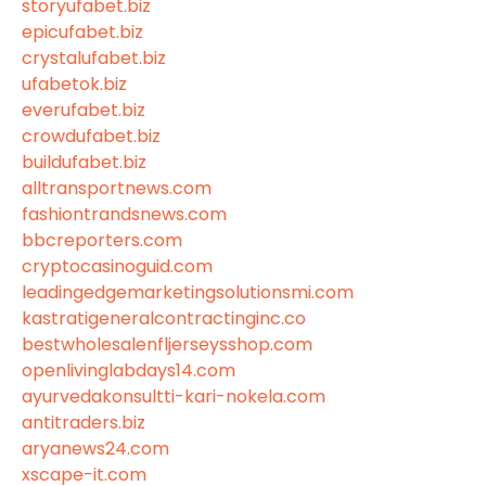
storyufabet.biz
epicufabet.biz
crystalufabet.biz
ufabetok.biz
everufabet.biz
crowdufabet.biz
buildufabet.biz
alltransportnews.com
fashiontrandsnews.com
bbcreporters.com
cryptocasinoguid.com
leadingedgemarketingsolutionsmi.com
kastratigeneralcontractinginc.co
bestwholesalenfljerseysshop.com
openlivinglabdays14.com
ayurvedakonsultti-kari-nokela.com
antitraders.biz
aryanews24.com
xscape-it.com