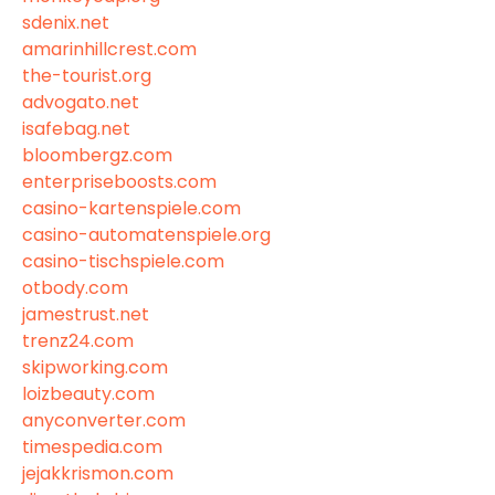
sdenix.net
amarinhillcrest.com
the-tourist.org
advogato.net
isafebag.net
bloombergz.com
enterpriseboosts.com
casino-kartenspiele.com
casino-automatenspiele.org
casino-tischspiele.com
otbody.com
jamestrust.net
trenz24.com
skipworking.com
loizbeauty.com
anyconverter.com
timespedia.com
jejakkrismon.com