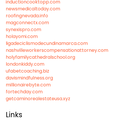
inductioncooktopp.com
newsmedicaltoday.com
roofingnevada.info
magconnectx.com
synexispro.com
holayomi.com
ligadeciclismodecundinamarca.com
nashvilleworkerscompensationattorney.com
holyfamilycathedralschool.org
londonkiddy.com
ufabetcoaching.biz
davismindfulness.org
millionairebyte.com
fortechday.com
getcaminorealestateusa.xyz
Links