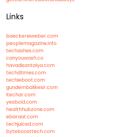
Links
baeckereiweber.com
peoplemagazine.info
techashes.com
canyouwash.co
havadisantalya.com
techdtimes.com
techieboot.com
gundembalikesir.com
itechar.com
yesbold.com
healthhubzone.com
ebaraat.com
techjuiced.com
byteboosttech.com