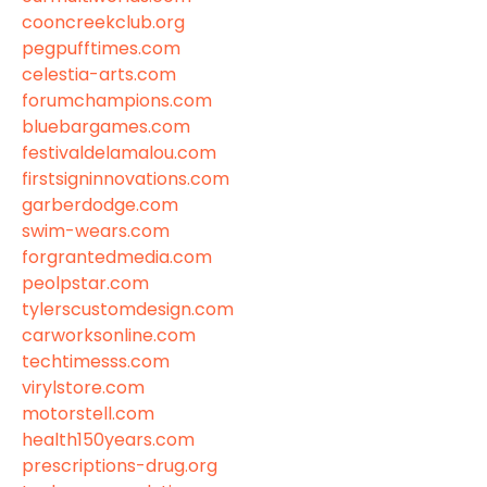
cooncreekclub.org
pegpufftimes.com
celestia-arts.com
forumchampions.com
bluebargames.com
festivaldelamalou.com
firstsigninnovations.com
garberdodge.com
swim-wears.com
forgrantedmedia.com
peolpstar.com
tylerscustomdesign.com
carworksonline.com
techtimesss.com
virylstore.com
motorstell.com
health150years.com
prescriptions-drug.org