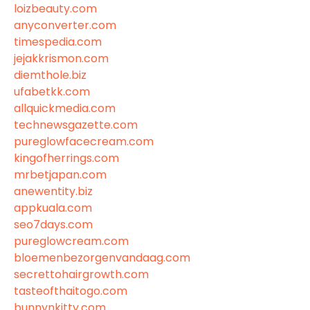
loizbeauty.com
anyconverter.com
timespedia.com
jejakkrismon.com
diemthole.biz
ufabetkk.com
allquickmedia.com
technewsgazette.com
pureglowfacecream.com
kingofherrings.com
mrbetjapan.com
anewentity.biz
appkuala.com
seo7days.com
pureglowcream.com
bloemenbezorgenvandaag.com
secrettohairgrowth.com
tasteofthaitogo.com
bunnynkitty.com