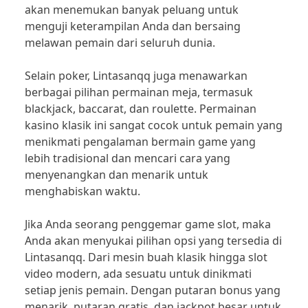
akan menemukan banyak peluang untuk
menguji keterampilan Anda dan bersaing
melawan pemain dari seluruh dunia.
Selain poker, Lintasanqq juga menawarkan
berbagai pilihan permainan meja, termasuk
blackjack, baccarat, dan roulette. Permainan
kasino klasik ini sangat cocok untuk pemain yang
menikmati pengalaman bermain game yang
lebih tradisional dan mencari cara yang
menyenangkan dan menarik untuk
menghabiskan waktu.
Jika Anda seorang penggemar game slot, maka
Anda akan menyukai pilihan opsi yang tersedia di
Lintasanqq. Dari mesin buah klasik hingga slot
video modern, ada sesuatu untuk dinikmati
setiap jenis pemain. Dengan putaran bonus yang
menarik, putaran gratis, dan jackpot besar untuk