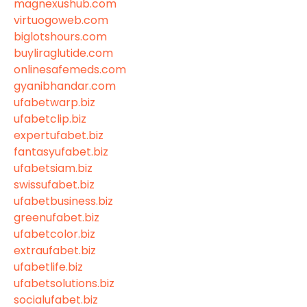
magnexushub.com
virtuogoweb.com
biglotshours.com
buyliraglutide.com
onlinesafemeds.com
gyanibhandar.com
ufabetwarp.biz
ufabetclip.biz
expertufabet.biz
fantasyufabet.biz
ufabetsiam.biz
swissufabet.biz
ufabetbusiness.biz
greenufabet.biz
ufabetcolor.biz
extraufabet.biz
ufabetlife.biz
ufabetsolutions.biz
socialufabet.biz