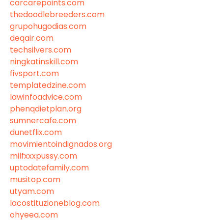
carcarepoints.com
thedoodlebreeders.com
grupohugodias.com
deqair.com
techsilvers.com
ningkatinskill.com
fivsport.com
templatedzine.com
lawinfoadvice.com
phenqdietplan.org
sumnercafe.com
dunetflix.com
movimientoindignados.org
milfxxxpussy.com
uptodatefamily.com
musitop.com
utyam.com
lacostituzioneblog.com
ohyeea.com