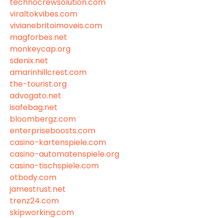
technocrewsolution.com
viraltokvibes.com
vivianebritoimoveis.com
magforbes.net
monkeycap.org
sdenix.net
amarinhillcrest.com
the-tourist.org
advogato.net
isafebag.net
bloombergz.com
enterpriseboosts.com
casino-kartenspiele.com
casino-automatenspiele.org
casino-tischspiele.com
otbody.com
jamestrust.net
trenz24.com
skipworking.com