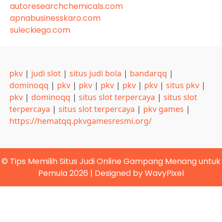
autoresearchchemicals.com
apnabusinesskaro.com
suleckiego.com
pkv
|
judi slot
|
situs judi bola
|
bandarqq
|
dominoqq
|
pkv
|
pkv
|
pkv
|
pkv
|
pkv
|
situs pkv
|
pkv
|
dominoqq
|
situs slot terpercaya
|
situs slot
terpercaya
|
situs slot terpercaya
|
pkv games
|
https://hematqq.pkvgamesresmi.org/
© Tips Memilih Situs Judi Online Gampang Menang untuk
Pemula 2026
|
Designed by
WavyPixel