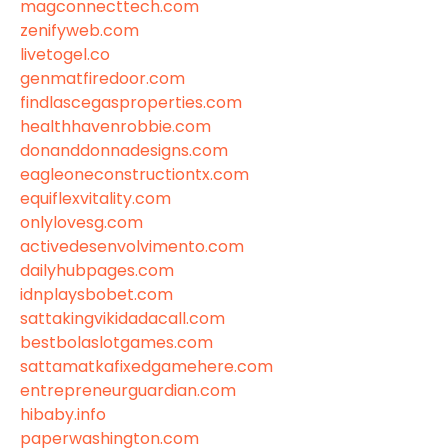
magconnecttech.com
zenifyweb.com
livetogel.co
genmatfiredoor.com
findlascegasproperties.com
healthhavenrobbie.com
donanddonnadesigns.com
eagleoneconstructiontx.com
equiflexvitality.com
onlylovesg.com
activedesenvolvimento.com
dailyhubpages.com
idnplaysbobet.com
sattakingvikidadacall.com
bestbolaslotgames.com
sattamatkafixedgamehere.com
entrepreneurguardian.com
hibaby.info
paperwashington.com