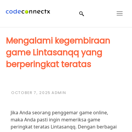
Skip
to
content
Tips Memilih Situs
Mengalami kegembiraan
Judi Online Gampang
game Lintasanqq yang
Menang untuk
berperingkat teratas
Pemula
OCTOBER 7, 2025
ADMIN
Jika Anda seorang penggemar game online,
maka Anda pasti ingin memeriksa game
peringkat teratas Lintasanqq. Dengan berbagai