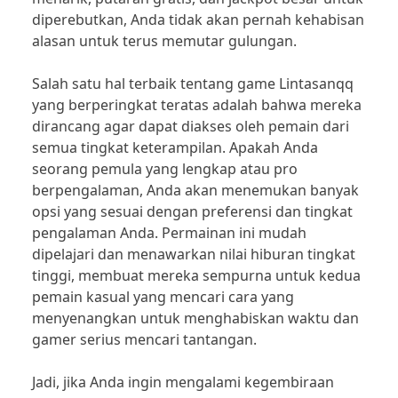
diperebutkan, Anda tidak akan pernah kehabisan
alasan untuk terus memutar gulungan.
Salah satu hal terbaik tentang game Lintasanqq
yang berperingkat teratas adalah bahwa mereka
dirancang agar dapat diakses oleh pemain dari
semua tingkat keterampilan. Apakah Anda
seorang pemula yang lengkap atau pro
berpengalaman, Anda akan menemukan banyak
opsi yang sesuai dengan preferensi dan tingkat
pengalaman Anda. Permainan ini mudah
dipelajari dan menawarkan nilai hiburan tingkat
tinggi, membuat mereka sempurna untuk kedua
pemain kasual yang mencari cara yang
menyenangkan untuk menghabiskan waktu dan
gamer serius mencari tantangan.
Jadi, jika Anda ingin mengalami kegembiraan