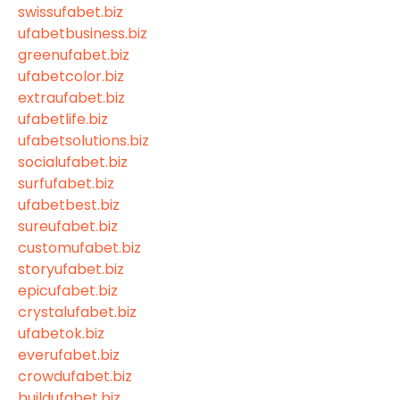
swissufabet.biz
ufabetbusiness.biz
greenufabet.biz
ufabetcolor.biz
extraufabet.biz
ufabetlife.biz
ufabetsolutions.biz
socialufabet.biz
surfufabet.biz
ufabetbest.biz
sureufabet.biz
customufabet.biz
storyufabet.biz
epicufabet.biz
crystalufabet.biz
ufabetok.biz
everufabet.biz
crowdufabet.biz
buildufabet.biz