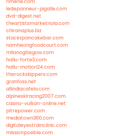
rimene.com
ledepanneur-pigalle.com
dvd-digest.net
theartistsmarketnola.com
chiranaplus.biz
stackspancakebar.com
namheongfoodcourt.com
milanoglasgow.com
hallu-forte3.com
hallu-motion24.com
therockskippers.com
granfoss.net
allindiacafela.com
alpineskiracing2007.com
casino-vulkan-online.net
pitrepower.com
mediatown360.com
digitaleyestrainclinic.com
missionposible.com