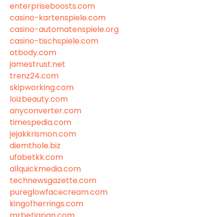
enterpriseboosts.com
casino-kartenspiele.com
casino-automatenspiele.org
casino-tischspiele.com
otbody.com
jamestrust.net
trenz24.com
skipworking.com
loizbeauty.com
anyconverter.com
timespedia.com
jejakkrismon.com
diemthole.biz
ufabetkk.com
allquickmedia.com
technewsgazette.com
pureglowfacecream.com
kingofherrings.com
mrbetjapan.com