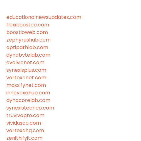
educationalnewsupdates.com
flexiboostco.com
boostioweb.com
zephyrushub.com
optipathlab.com
dynabytelab.com
evolvionet.com
synexisplus.com
vortexonet.com
maxxifynet.com
innovexahub.com
dynacorelab.com
synexistechco.com
truvivopro.com
vividusco.com
vortexahq.com
zenithifyit.com