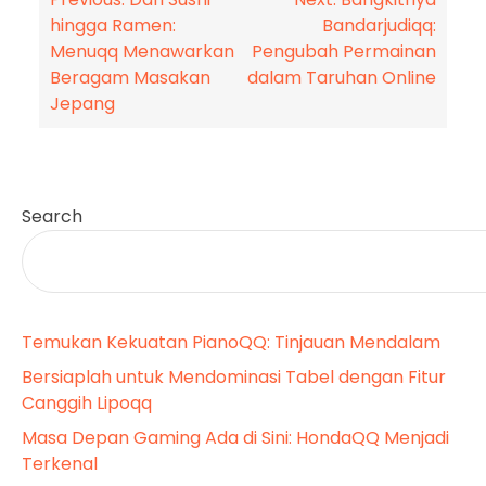
Post
hingga Ramen:
Bandarjudiqq:
navigation
Menuqq Menawarkan
Pengubah Permainan
Beragam Masakan
dalam Taruhan Online
Jepang
Search
Temukan Kekuatan PianoQQ: Tinjauan Mendalam
Bersiaplah untuk Mendominasi Tabel dengan Fitur
Canggih Lipoqq
Masa Depan Gaming Ada di Sini: HondaQQ Menjadi
Terkenal