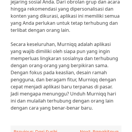
jejaring sosial Anda. Dari obrolan grup dan acara
hingga rekomendasi yang dipersonalisasi dan
konten yang dikurasi, aplikasi ini memiliki semua
yang Anda perlukan untuk tetap terhubung dan
terlibat dengan orang lain.
Secara keseluruhan, Murniqq adalah aplikasi
yang wajib dimiliki oleh siapa pun yang ingin
memperluas lingkaran sosialnya dan terhubung
dengan orang-orang yang berpikiran sama.
Dengan fokus pada keaslian, desain ramah
pengguna, dan beragam fitur, Murniqq dengan
cepat menjadi aplikasi baru terpanas di pasar.
Jadi mengapa menunggu? Unduh Murniqq hari
ini dan mulailah terhubung dengan orang lain
dengan cara yang benar-benar baru.
Previous:
Dari Sushi
Next:
Bangkitnya