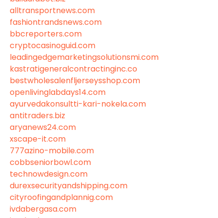
alltransportnews.com
fashiontrandsnews.com
bbcreporters.com
cryptocasinoguid.com
leadingedgemarketingsolutionsmi.com
kastratigeneralcontractinginc.co
bestwholesalenfljerseysshop.com
openlivinglabdays14.com
ayurvedakonsultti-kari-nokela.com
antitraders.biz
aryanews24.com
xscape-it.com
777azino-mobile.com
cobbseniorbowl.com
technowdesign.com
durexsecurityandshipping.com
cityroofingandplannig.com
ivdabergasa.com