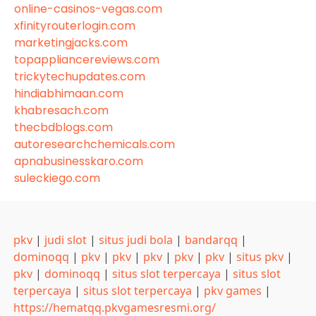
online-casinos-vegas.com
xfinityrouterlogin.com
marketingjacks.com
topappliancereviews.com
trickytechupdates.com
hindiabhimaan.com
khabresach.com
thecbdblogs.com
autoresearchchemicals.com
apnabusinesskaro.com
suleckiego.com
pkv
|
judi slot
|
situs judi bola
|
bandarqq
|
dominoqq
|
pkv
|
pkv
|
pkv
|
pkv
|
pkv
|
situs pkv
|
pkv
|
dominoqq
|
situs slot terpercaya
|
situs slot
terpercaya
|
situs slot terpercaya
|
pkv games
|
https://hematqq.pkvgamesresmi.org/