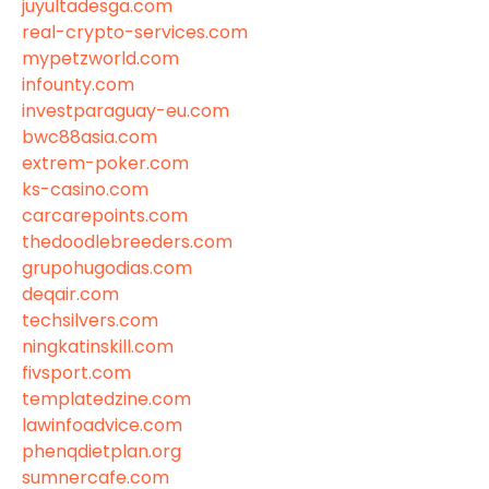
juyultadesga.com
real-crypto-services.com
mypetzworld.com
infounty.com
investparaguay-eu.com
bwc88asia.com
extrem-poker.com
ks-casino.com
carcarepoints.com
thedoodlebreeders.com
grupohugodias.com
deqair.com
techsilvers.com
ningkatinskill.com
fivsport.com
templatedzine.com
lawinfoadvice.com
phenqdietplan.org
sumnercafe.com