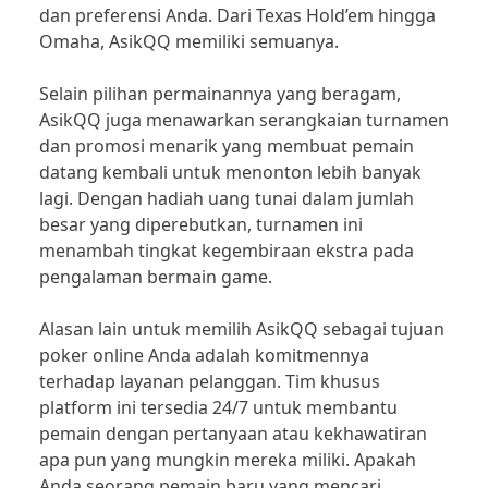
dan preferensi Anda. Dari Texas Hold’em hingga
Omaha, AsikQQ memiliki semuanya.
Selain pilihan permainannya yang beragam,
AsikQQ juga menawarkan serangkaian turnamen
dan promosi menarik yang membuat pemain
datang kembali untuk menonton lebih banyak
lagi. Dengan hadiah uang tunai dalam jumlah
besar yang diperebutkan, turnamen ini
menambah tingkat kegembiraan ekstra pada
pengalaman bermain game.
Alasan lain untuk memilih AsikQQ sebagai tujuan
poker online Anda adalah komitmennya
terhadap layanan pelanggan. Tim khusus
platform ini tersedia 24/7 untuk membantu
pemain dengan pertanyaan atau kekhawatiran
apa pun yang mungkin mereka miliki. Apakah
Anda seorang pemain baru yang mencari