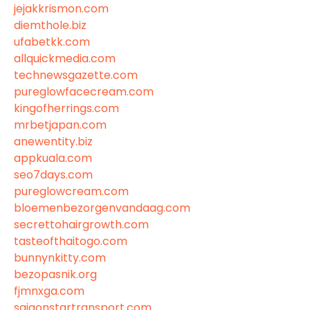
jejakkrismon.com
diemthole.biz
ufabetkk.com
allquickmedia.com
technewsgazette.com
pureglowfacecream.com
kingofherrings.com
mrbetjapan.com
anewentity.biz
appkuala.com
seo7days.com
pureglowcream.com
bloemenbezorgenvandaag.com
secrettohairgrowth.com
tasteofthaitogo.com
bunnynkitty.com
bezopasnik.org
fjmnxga.com
saigonstartransport.com