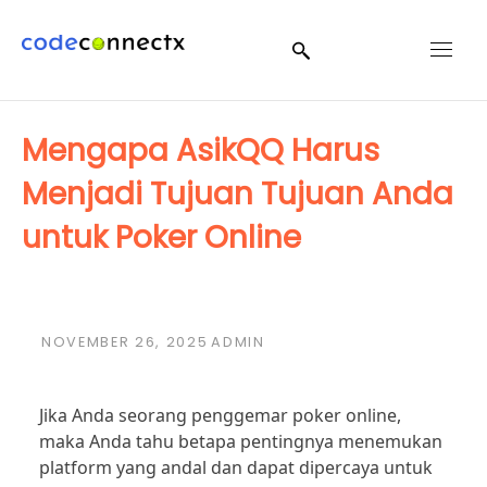
Skip
to
content
Tips Memilih Situs
Mengapa AsikQQ Harus
Judi Online Gampang
Menjadi Tujuan Tujuan Anda
Menang untuk
untuk Poker Online
Pemula
NOVEMBER 26, 2025
ADMIN
Jika Anda seorang penggemar poker online,
maka Anda tahu betapa pentingnya menemukan
platform yang andal dan dapat dipercaya untuk