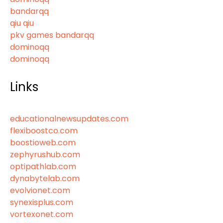
bandarqq
qiu qiu
pkv games bandarqq
dominoqq
dominoqq
Links
educationalnewsupdates.com
flexiboostco.com
boostioweb.com
zephyrushub.com
optipathlab.com
dynabytelab.com
evolvionet.com
synexisplus.com
vortexonet.com