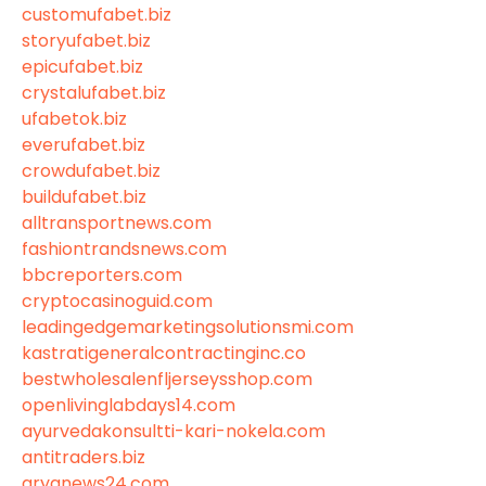
customufabet.biz
storyufabet.biz
epicufabet.biz
crystalufabet.biz
ufabetok.biz
everufabet.biz
crowdufabet.biz
buildufabet.biz
alltransportnews.com
fashiontrandsnews.com
bbcreporters.com
cryptocasinoguid.com
leadingedgemarketingsolutionsmi.com
kastratigeneralcontractinginc.co
bestwholesalenfljerseysshop.com
openlivinglabdays14.com
ayurvedakonsultti-kari-nokela.com
antitraders.biz
aryanews24.com