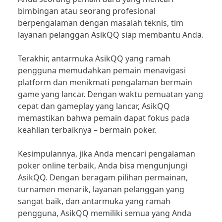
bimbingan atau seorang profesional
berpengalaman dengan masalah teknis, tim
layanan pelanggan AsikQQ siap membantu Anda.
Terakhir, antarmuka AsikQQ yang ramah
pengguna memudahkan pemain menavigasi
platform dan menikmati pengalaman bermain
game yang lancar. Dengan waktu pemuatan yang
cepat dan gameplay yang lancar, AsikQQ
memastikan bahwa pemain dapat fokus pada
keahlian terbaiknya – bermain poker.
Kesimpulannya, jika Anda mencari pengalaman
poker online terbaik, Anda bisa mengunjungi
AsikQQ. Dengan beragam pilihan permainan,
turnamen menarik, layanan pelanggan yang
sangat baik, dan antarmuka yang ramah
pengguna, AsikQQ memiliki semua yang Anda