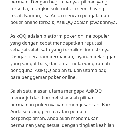
bermain. Dengan begitu banyak pilihan yang
tersedia, mungkin sulit untuk memilih yang
tepat. Namun, jika Anda mencari pengalaman
poker online terbaik, AsikQQ adalah jawabannya.
AsikQQ adalah platform poker online populer
yang dengan cepat mendapatkan reputasi
sebagai salah satu yang terbaik di industrinya.
Dengan beragam permainan, layanan pelanggan
yang sangat baik, dan antarmuka yang ramah
pengguna, AsikQQ adalah tujuan utama bagi
para penggemar poker online.
Salah satu alasan utama mengapa AsikQQ
menonjol dari kompetisi adalah pilihan
permainan pokernya yang mengesankan. Baik
Anda seorang pemula atau pemain
berpengalaman, Anda akan menemukan
permainan yang sesuai dengan tingkat keahlian