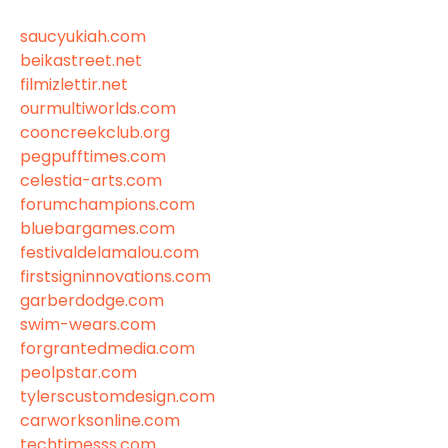
saucyukiah.com
beikastreet.net
filmizlettir.net
ourmultiworlds.com
cooncreekclub.org
pegpufftimes.com
celestia-arts.com
forumchampions.com
bluebargames.com
festivaldelamalou.com
firstsigninnovations.com
garberdodge.com
swim-wears.com
forgrantedmedia.com
peolpstar.com
tylerscustomdesign.com
carworksonline.com
techtimesss.com