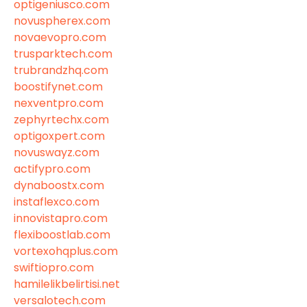
optigeniusco.com
novuspherex.com
novaevopro.com
trusparktech.com
trubrandzhq.com
boostifynet.com
nexventpro.com
zephyrtechx.com
optigoxpert.com
novuswayz.com
actifypro.com
dynaboostx.com
instaflexco.com
innovistapro.com
flexiboostlab.com
vortexohqplus.com
swiftiopro.com
hamilelikbelirtisi.net
versalotech.com