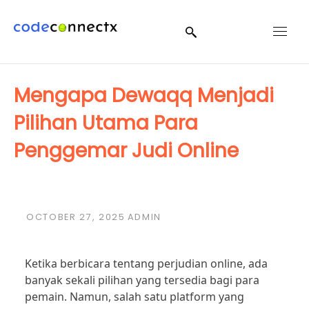
Skip
to
content
Tips Memilih Situs
Mengapa Dewaqq Menjadi
Judi Online Gampang
Pilihan Utama Para
Menang untuk
Penggemar Judi Online
Pemula
OCTOBER 27, 2025
ADMIN
Ketika berbicara tentang perjudian online, ada
banyak sekali pilihan yang tersedia bagi para
pemain. Namun, salah satu platform yang