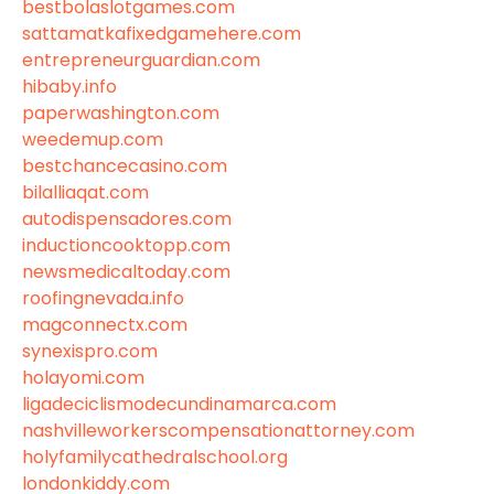
bestbolaslotgames.com
sattamatkafixedgamehere.com
entrepreneurguardian.com
hibaby.info
paperwashington.com
weedemup.com
bestchancecasino.com
bilalliaqat.com
autodispensadores.com
inductioncooktopp.com
newsmedicaltoday.com
roofingnevada.info
magconnectx.com
synexispro.com
holayomi.com
ligadeciclismodecundinamarca.com
nashvilleworkerscompensationattorney.com
holyfamilycathedralschool.org
londonkiddy.com