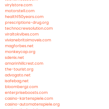
virylstore.com
motorstell.com
health150years.com
prescriptions-drug.org
technocrewsolution.com
viraltokvibes.com
vivianebritoimoveis.com
magforbes.net
monkeycap.org
sdenix.net
amarinhillcrest.com
the-tourist.org
advogato.net
isafebag.net
bloombergz.com
enterpriseboosts.com
casino-kartenspiele.com
casino-automatenspiele.org