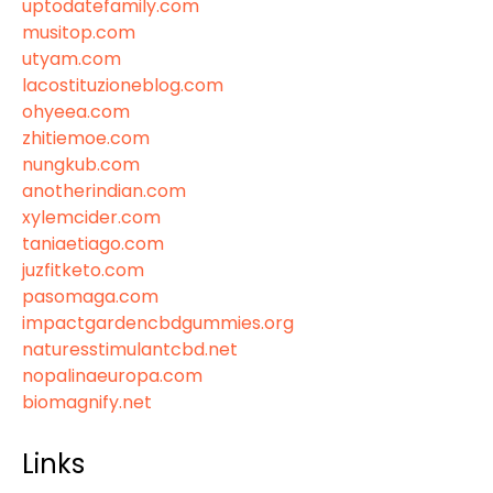
uptodatefamily.com
musitop.com
utyam.com
lacostituzioneblog.com
ohyeea.com
zhitiemoe.com
nungkub.com
anotherindian.com
xylemcider.com
taniaetiago.com
juzfitketo.com
pasomaga.com
impactgardencbdgummies.org
naturesstimulantcbd.net
nopalinaeuropa.com
biomagnify.net
Links