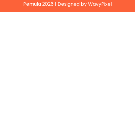
Pemula 2026
|
Designed by
WavyPixel