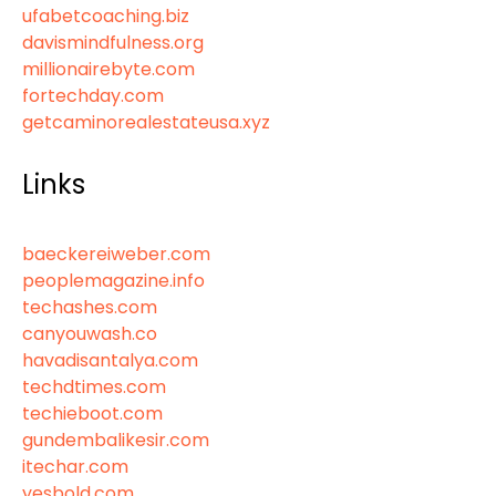
ufabetcoaching.biz
davismindfulness.org
millionairebyte.com
fortechday.com
getcaminorealestateusa.xyz
Links
baeckereiweber.com
peoplemagazine.info
techashes.com
canyouwash.co
havadisantalya.com
techdtimes.com
techieboot.com
gundembalikesir.com
itechar.com
yesbold.com