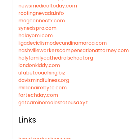
newsmedicaltoday.com
roofingnevada.info
magconnectx.com
synexispro.com
holayomi.com
ligadeciclismodecundinamarca.com
nashvilleworkerscompensationattorney.com
holyfamilycathedralschool.org
londonkiddy.com
ufabetcoaching.biz
davismindfulness.org
millionairebyte.com
fortechday.com
getcaminorealestateusa.xyz
Links