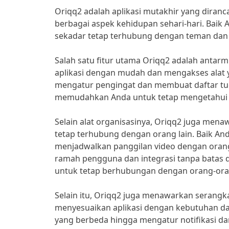
Oriqq2 adalah aplikasi mutakhir yang dira
berbagai aspek kehidupan sehari-hari. Baik 
sekadar tetap terhubung dengan teman dan 
Salah satu fitur utama Oriqq2 adalah anta
aplikasi dengan mudah dan mengakses alat
mengatur pengingat dan membuat daftar tug
memudahkan Anda untuk tetap mengetahui t
Selain alat organisasinya, Oriqq2 juga me
tetap terhubung dengan orang lain. Baik And
menjadwalkan panggilan video dengan oran
ramah pengguna dan integrasi tanpa batas
untuk tetap berhubungan dengan orang-oran
Selain itu, Oriqq2 juga menawarkan serang
menyesuaikan aplikasi dengan kebutuhan da
yang berbeda hingga mengatur notifikasi d