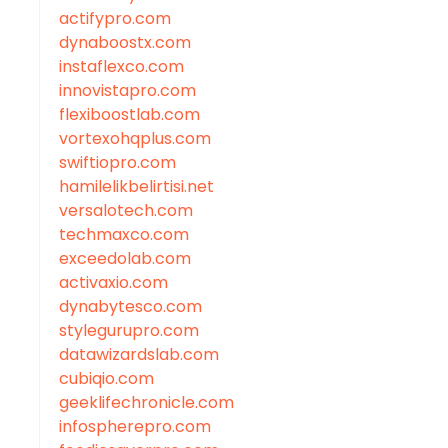
actifypro.com
dynaboostx.com
instaflexco.com
innovistapro.com
flexiboostlab.com
vortexohqplus.com
swiftiopro.com
hamilelikbelirtisi.net
versalotech.com
techmaxco.com
exceedolab.com
activaxio.com
dynabytesco.com
stylegurupro.com
datawizardslab.com
cubiqio.com
geeklifechronicle.com
infospherepro.com