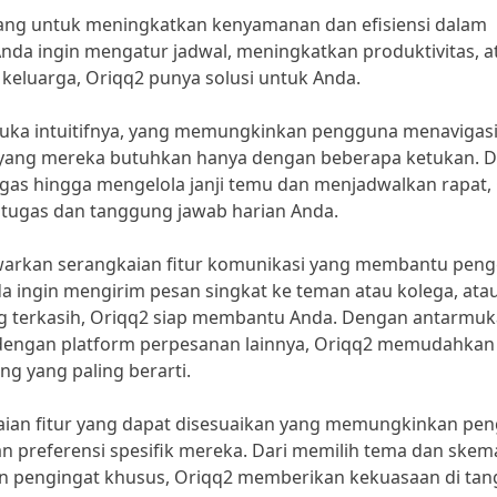
ncang untuk meningkatkan kenyamanan dan efisiensi dalam
Anda ingin mengatur jadwal, meningkatkan produktivitas, a
keluarga, Oriqq2 punya solusi untuk Anda.
rmuka intuitifnya, yang memungkinkan pengguna menavigas
 yang mereka butuhkan hanya dengan beberapa ketukan. D
as hingga mengelola janji temu dan menjadwalkan rapat,
ugas dan tanggung jawab harian Anda.
nawarkan serangkaian fitur komunikasi yang membantu pen
a ingin mengirim pesan singkat ke teman atau kolega, atau
g terkasih, Oriqq2 siap membantu Anda. Dengan antarmuk
 dengan platform perpesanan lainnya, Oriqq2 memudahkan
g yang paling berarti.
kaian fitur yang dapat disesuaikan yang memungkinkan pe
n preferensi spesifik mereka. Dari memilih tema dan ske
an pengingat khusus, Oriqq2 memberikan kekuasaan di ta