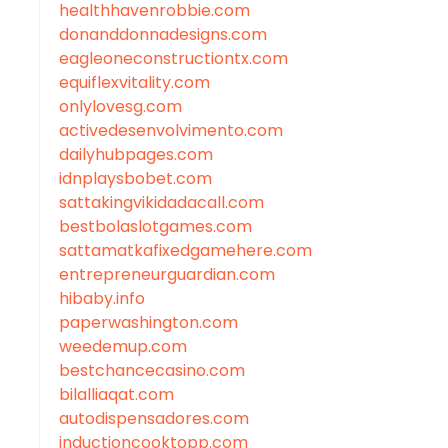
healthhavenrobbie.com
donanddonnadesigns.com
eagleoneconstructiontx.com
equiflexvitality.com
onlylovesg.com
activedesenvolvimento.com
dailyhubpages.com
idnplaysbobet.com
sattakingvikidadacall.com
bestbolaslotgames.com
sattamatkafixedgamehere.com
entrepreneurguardian.com
hibaby.info
paperwashington.com
weedemup.com
bestchancecasino.com
bilalliaqat.com
autodispensadores.com
inductioncooktopp.com