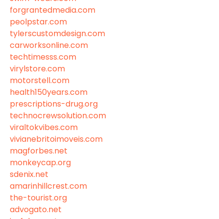
forgrantedmedia.com
peolpstar.com
tylerscustomdesign.com
carworksonline.com
techtimesss.com
virylstore.com
motorstell.com
health150years.com
prescriptions-drug.org
technocrewsolution.com
viraltokvibes.com
vivianebritoimoveis.com
magforbes.net
monkeycap.org
sdenix.net
amarinhillcrest.com
the-tourist.org
advogato.net