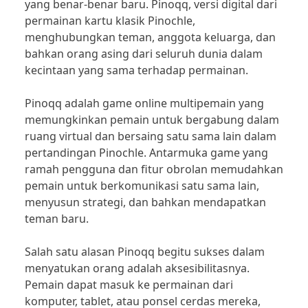
yang benar-benar baru. Pinoqq, versi digital dari
permainan kartu klasik Pinochle,
menghubungkan teman, anggota keluarga, dan
bahkan orang asing dari seluruh dunia dalam
kecintaan yang sama terhadap permainan.
Pinoqq adalah game online multipemain yang
memungkinkan pemain untuk bergabung dalam
ruang virtual dan bersaing satu sama lain dalam
pertandingan Pinochle. Antarmuka game yang
ramah pengguna dan fitur obrolan memudahkan
pemain untuk berkomunikasi satu sama lain,
menyusun strategi, dan bahkan mendapatkan
teman baru.
Salah satu alasan Pinoqq begitu sukses dalam
menyatukan orang adalah aksesibilitasnya.
Pemain dapat masuk ke permainan dari
komputer, tablet, atau ponsel cerdas mereka,