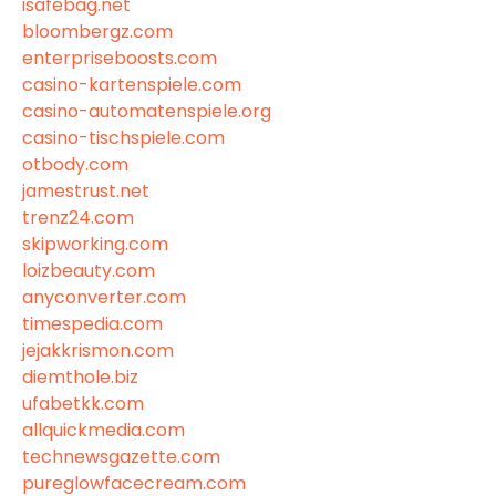
isafebag.net
bloombergz.com
enterpriseboosts.com
casino-kartenspiele.com
casino-automatenspiele.org
casino-tischspiele.com
otbody.com
jamestrust.net
trenz24.com
skipworking.com
loizbeauty.com
anyconverter.com
timespedia.com
jejakkrismon.com
diemthole.biz
ufabetkk.com
allquickmedia.com
technewsgazette.com
pureglowfacecream.com