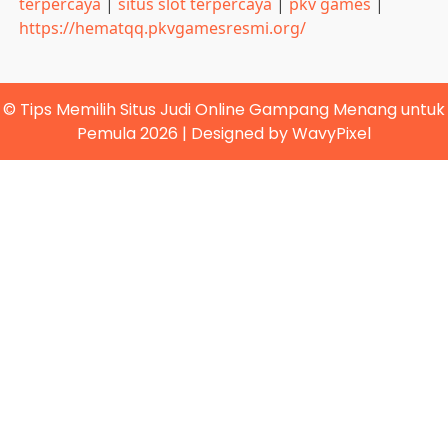
terpercaya
|
situs slot terpercaya
|
pkv games
|
https://hematqq.pkvgamesresmi.org/
© Tips Memilih Situs Judi Online Gampang Menang untuk
Pemula 2026
|
Designed by
WavyPixel