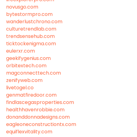
novusgo.com
bytestormpro.com
wanderlustchrono.com
culturetrendlab.com
trendsensehub.com
ticktockenigma.com
eulerxr.com
geekifygenius.com
orbitextech.com
magconnecttech.com
zenifyweb.com
livetogel.co
genmatfiredoor.com
findlascegasproperties.com
healthhavenrobbie.com
donanddonnadesigns.com
eagleoneconstructiontx.com
equiflexvitality.com