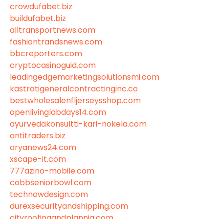
crowdufabet.biz
buildufabet.biz
alltransportnews.com
fashiontrandsnews.com
bbcreporters.com
cryptocasinoguid.com
leadingedgemarketingsolutionsmi.com
kastratigeneralcontractinginc.co
bestwholesalenfljerseysshop.com
openlivinglabdays14.com
ayurvedakonsultti-kari-nokela.com
antitraders.biz
aryanews24.com
xscape-it.com
777azino-mobile.com
cobbseniorbowl.com
technowdesign.com
durexsecurityandshipping.com
cityroofingandplannig.com