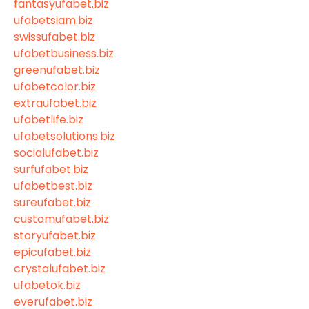
fantasyufabet.biz
ufabetsiam.biz
swissufabet.biz
ufabetbusiness.biz
greenufabet.biz
ufabetcolor.biz
extraufabet.biz
ufabetlife.biz
ufabetsolutions.biz
socialufabet.biz
surfufabet.biz
ufabetbest.biz
sureufabet.biz
customufabet.biz
storyufabet.biz
epicufabet.biz
crystalufabet.biz
ufabetok.biz
everufabet.biz