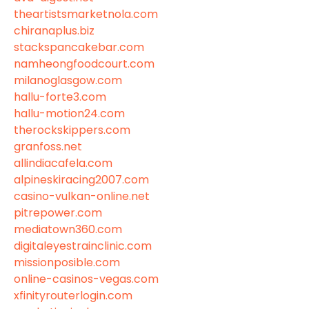
theartistsmarketnola.com
chiranaplus.biz
stackspancakebar.com
namheongfoodcourt.com
milanoglasgow.com
hallu-forte3.com
hallu-motion24.com
therockskippers.com
granfoss.net
allindiacafela.com
alpineskiracing2007.com
casino-vulkan-online.net
pitrepower.com
mediatown360.com
digitaleyestrainclinic.com
missionposible.com
online-casinos-vegas.com
xfinityrouterlogin.com