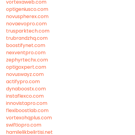
vortexaweb.com
optigeniusco.com
novuspherex.com
novaevopro.com
trusparktech.com
trubrandzhq.com
boostifynet.com
nexventpro.com
zephyrtechx.com
optigoxpert.com
novuswayz.com
actifypro.com
dynaboostx.com
instaflexco.com
innovistapro.com
flexiboostlab.com
vortexohqplus.com
swiftiopro.com
hamilelikbelirtisi.net