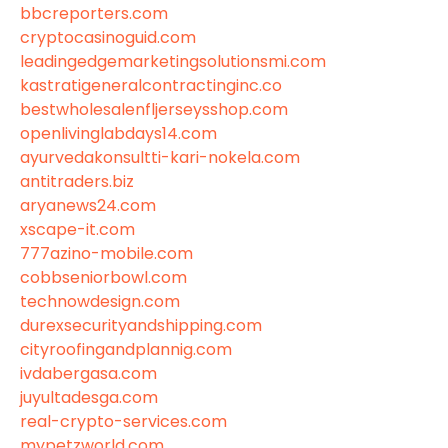
bbcreporters.com
cryptocasinoguid.com
leadingedgemarketingsolutionsmi.com
kastratigeneralcontractinginc.co
bestwholesalenfljerseysshop.com
openlivinglabdays14.com
ayurvedakonsultti-kari-nokela.com
antitraders.biz
aryanews24.com
xscape-it.com
777azino-mobile.com
cobbseniorbowl.com
technowdesign.com
durexsecurityandshipping.com
cityroofingandplannig.com
ivdabergasa.com
juyultadesga.com
real-crypto-services.com
mypetzworld.com