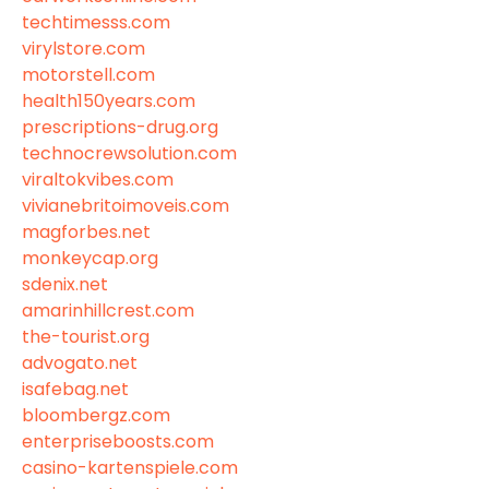
techtimesss.com
virylstore.com
motorstell.com
health150years.com
prescriptions-drug.org
technocrewsolution.com
viraltokvibes.com
vivianebritoimoveis.com
magforbes.net
monkeycap.org
sdenix.net
amarinhillcrest.com
the-tourist.org
advogato.net
isafebag.net
bloombergz.com
enterpriseboosts.com
casino-kartenspiele.com