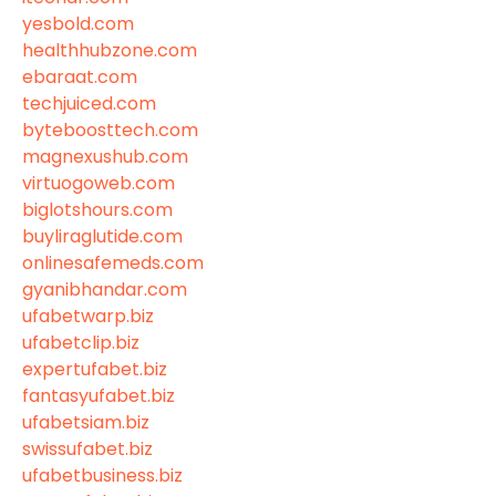
yesbold.com
healthhubzone.com
ebaraat.com
techjuiced.com
byteboosttech.com
magnexushub.com
virtuogoweb.com
biglotshours.com
buyliraglutide.com
onlinesafemeds.com
gyanibhandar.com
ufabetwarp.biz
ufabetclip.biz
expertufabet.biz
fantasyufabet.biz
ufabetsiam.biz
swissufabet.biz
ufabetbusiness.biz