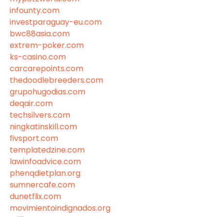
infounty.com
investparaguay-eu.com
bwc88asia.com
extrem-poker.com
ks-casino.com
carcarepoints.com
thedoodlebreeders.com
grupohugodias.com
deqair.com
techsilvers.com
ningkatinskill.com
fivsport.com
templatedzine.com
lawinfoadvice.com
phenqdietplan.org
sumnercafe.com
dunetflix.com
movimientoindignados.org