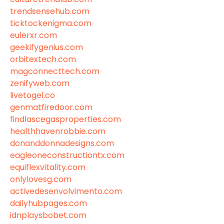
trendsensehub.com
ticktockenigma.com
eulerxr.com
geekifygenius.com
orbitextech.com
magconnecttech.com
zenifyweb.com
livetogel.co
genmatfiredoor.com
findlascegasproperties.com
healthhavenrobbie.com
donanddonnadesigns.com
eagleoneconstructiontx.com
equiflexvitality.com
onlylovesg.com
activedesenvolvimento.com
dailyhubpages.com
idnplaysbobet.com