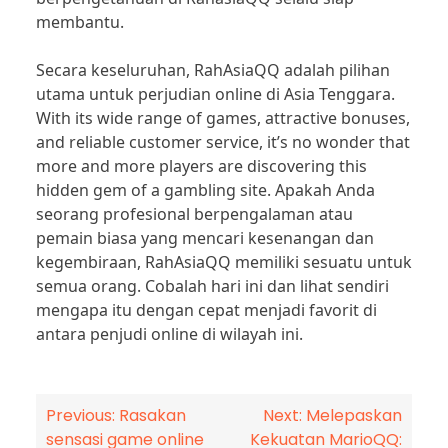
membantu.
Secara keseluruhan, RahAsiaQQ adalah pilihan
utama untuk perjudian online di Asia Tenggara.
With its wide range of games, attractive bonuses,
and reliable customer service, it’s no wonder that
more and more players are discovering this
hidden gem of a gambling site. Apakah Anda
seorang profesional berpengalaman atau
pemain biasa yang mencari kesenangan dan
kegembiraan, RahAsiaQQ memiliki sesuatu untuk
semua orang. Cobalah hari ini dan lihat sendiri
mengapa itu dengan cepat menjadi favorit di
antara penjudi online di wilayah ini.
Post
Previous:
Rasakan
Next:
Melepaskan
sensasi game online
Kekuatan MarioQQ:
navigation