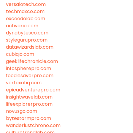
versalotech.com
techmaxco.com
exceedolab.com
activaxio.com
dynabytesco.com
stylegurupro.com
datawizardslab.com
cubiqio.com
geeklifechronicle.com
infospherepro.com
foodiesavorpro.com
vortexohq.com
epicadventurepro.com
insightwavelab.com
lifeexplorerpro.com
novusgo.com
bytestormpro.com
wanderlustchrono.com
culturetrendlab.com