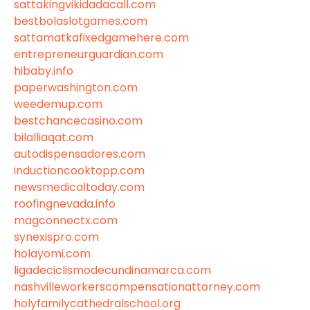
sattakingvikidadacall.com
bestbolaslotgames.com
sattamatkafixedgamehere.com
entrepreneurguardian.com
hibaby.info
paperwashington.com
weedemup.com
bestchancecasino.com
bilalliaqat.com
autodispensadores.com
inductioncooktopp.com
newsmedicaltoday.com
roofingnevada.info
magconnectx.com
synexispro.com
holayomi.com
ligadeciclismodecundinamarca.com
nashvilleworkerscompensationattorney.com
holyfamilycathedralschool.org