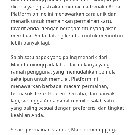
dicoba yang pasti akan memacu adrenalin Anda.
Platform online ini menawarkan cara unik dan
menarik untuk memainkan permainan kartu
favorit Anda, dengan beragam fitur yang akan
membuat Anda datang kembali untuk menonton
lebih banyak lagi.
Salah satu aspek yang paling menarik dari
Maindominoqq adalah antarmukanya yang
ramah pengguna, yang memudahkan pemula
sekalipun untuk memulai. Platform ini
menawarkan berbagai macam permainan,
termasuk Texas Hold’em, Omaha, dan banyak
lagi, sehingga Anda dapat memilih salah satu
yang paling sesuai dengan preferensi dan tingkat
keahlian Anda.
Selain permainan standar, Maindominoqq juga