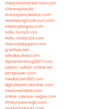
theartistsmarketnola.com
chiranaplus.biz
stackspancakebar.com
namheongfoodcourt.com
milanoglasgow.com
hallu-forte3.com
hallu-motion24.com
therockskippers.com
granfoss.net
allindiacafela.com
alpineskiracing2007.com
casino-vulkan-online.net
pitrepower.com
mediatown360.com
digitaleyestrainclinic.com
missionposible.com
online-casinos-vegas.com
xfinityrouterlogin.com
marketingjacks.com