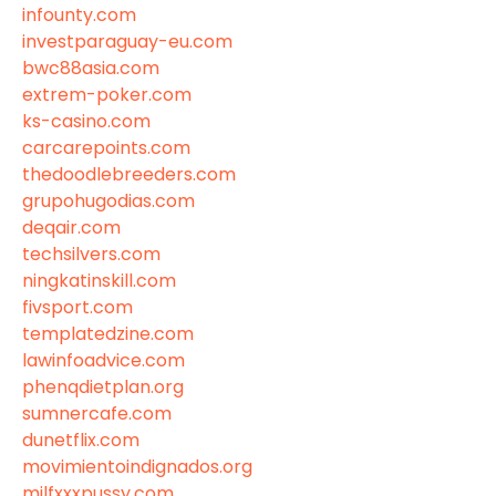
infounty.com
investparaguay-eu.com
bwc88asia.com
extrem-poker.com
ks-casino.com
carcarepoints.com
thedoodlebreeders.com
grupohugodias.com
deqair.com
techsilvers.com
ningkatinskill.com
fivsport.com
templatedzine.com
lawinfoadvice.com
phenqdietplan.org
sumnercafe.com
dunetflix.com
movimientoindignados.org
milfxxxpussy.com