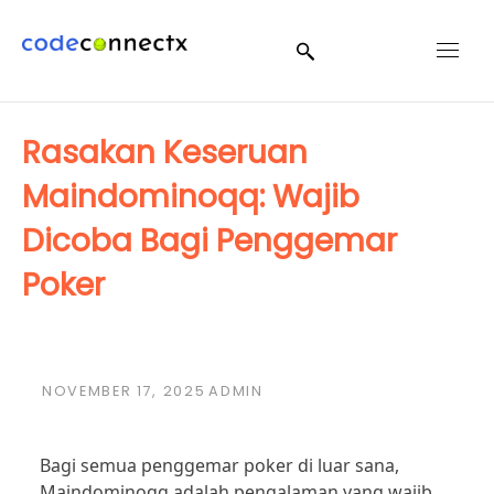
Skip
to
content
Tips Memilih Situs
Rasakan Keseruan
Judi Online Gampang
Maindominoqq: Wajib
Menang untuk
Dicoba Bagi Penggemar
Pemula
Poker
NOVEMBER 17, 2025
ADMIN
Bagi semua penggemar poker di luar sana,
Maindominoqq adalah pengalaman yang wajib