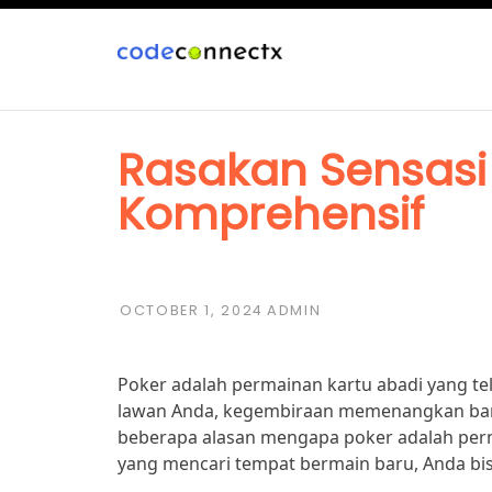
Skip
to
content
Tips Memilih Si
Rasakan Sensasi
Pemula
Komprehensif
OCTOBER 1, 2024
ADMIN
Poker adalah permainan kartu abadi yang tel
lawan Anda, kegembiraan memenangkan ban
beberapa alasan mengapa poker adalah perm
yang mencari tempat bermain baru, Anda b