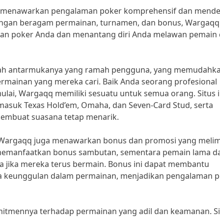
ng menawarkan pengalaman poker komprehensif dan mend
Dengan beragam permainan, turnamen, dan bonus, Wargaqq
lan poker Anda dan menantang diri Anda melawan pemain 
dalah antarmukanya yang ramah pengguna, yang memudahk
mainan yang mereka cari. Baik Anda seorang profesional
ai, Wargaqq memiliki sesuatu untuk semua orang. Situs i
asuk Texas Hold’em, Omaha, dan Seven-Card Stud, serta
embuat suasana tetap menarik.
, Wargaqq juga menawarkan bonus dan promosi yang meli
memanfaatkan bonus sambutan, sementara pemain lama d
ya jika mereka terus bermain. Bonus ini dapat membantu
 keunggulan dalam permainan, menjadikan pengalaman p
mitmennya terhadap permainan yang adil dan keamanan. Sit