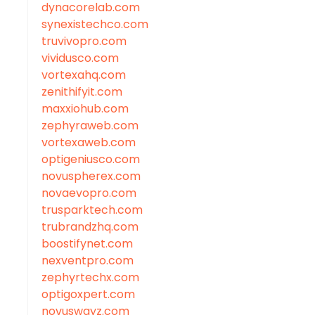
dynacorelab.com
synexistechco.com
truvivopro.com
vividusco.com
vortexahq.com
zenithifyit.com
maxxiohub.com
zephyraweb.com
vortexaweb.com
optigeniusco.com
novuspherex.com
novaevopro.com
trusparktech.com
trubrandzhq.com
boostifynet.com
nexventpro.com
zephyrtechx.com
optigoxpert.com
novuswayz.com