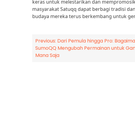
keras untuk melestarikan dan mempromosikan
masyarakat Satuqq dapat berbagi tradisi da
budaya mereka terus berkembang untuk ge
Post
Previous:
Dari Pemula hingga Pro: Bagaim
SumoQQ Mengubah Permainan untuk Gam
navigation
Mana Saja