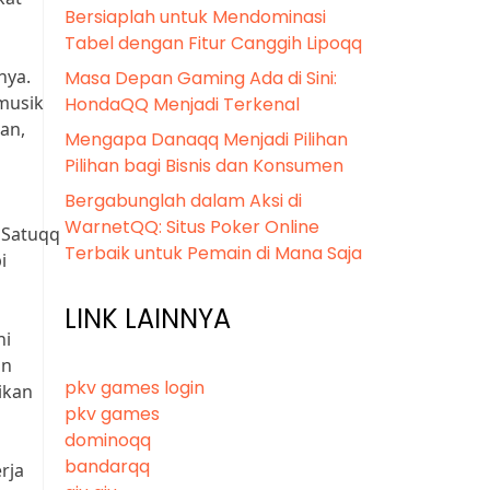
Bersiaplah untuk Mendominasi
Tabel dengan Fitur Canggih Lipoqq
nya.
Masa Depan Gaming Ada di Sini:
musik
HondaQQ Menjadi Terkenal
an,
Mengapa Danaqq Menjadi Pilihan
Pilihan bagi Bisnis dan Konsumen
Bergabunglah dalam Aksi di
WarnetQQ: Situs Poker Online
 Satuqq
Terbaik untuk Pemain di Mana Saja
i
LINK LAINNYA
ni
an
pkv games login
ikan
pkv games
dominoqq
bandarqq
rja