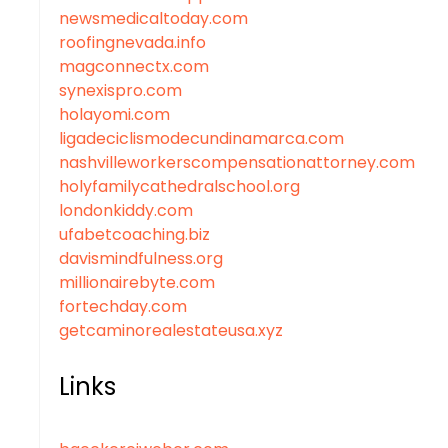
newsmedicaltoday.com
roofingnevada.info
magconnectx.com
synexispro.com
holayomi.com
ligadeciclismodecundinamarca.com
nashvilleworkerscompensationattorney.com
holyfamilycathedralschool.org
londonkiddy.com
ufabetcoaching.biz
davismindfulness.org
millionairebyte.com
fortechday.com
getcaminorealestateusa.xyz
Links