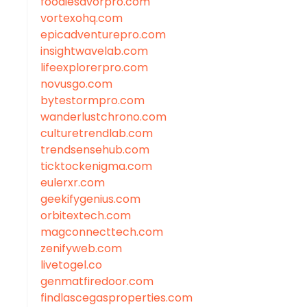
foodiesavorpro.com
vortexohq.com
epicadventurepro.com
insightwavelab.com
lifeexplorerpro.com
novusgo.com
bytestormpro.com
wanderlustchrono.com
culturetrendlab.com
trendsensehub.com
ticktockenigma.com
eulerxr.com
geekifygenius.com
orbitextech.com
magconnecttech.com
zenifyweb.com
livetogel.co
genmatfiredoor.com
findlascegasproperties.com