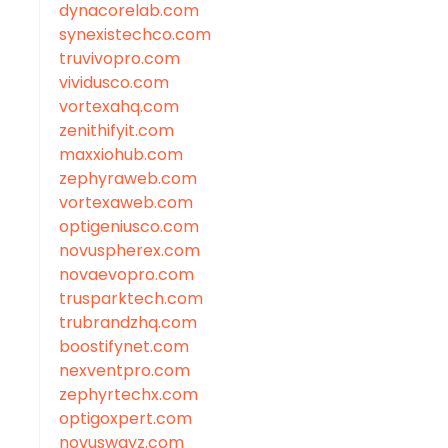
dynacorelab.com
synexistechco.com
truvivopro.com
vividusco.com
vortexahq.com
zenithifyit.com
maxxiohub.com
zephyraweb.com
vortexaweb.com
optigeniusco.com
novuspherex.com
novaevopro.com
trusparktech.com
trubrandzhq.com
boostifynet.com
nexventpro.com
zephyrtechx.com
optigoxpert.com
novuswayz.com