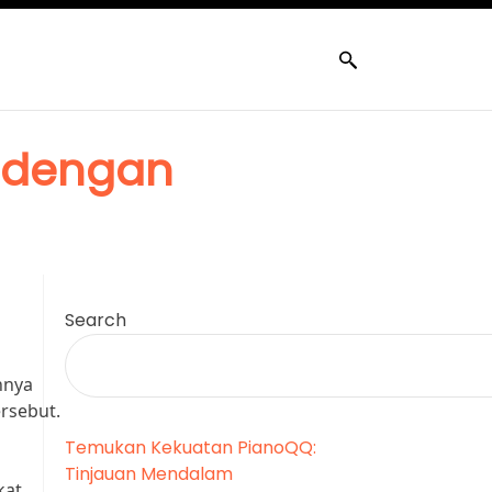
ng Menang untuk
 dengan
Search
nnya
rsebut.
Temukan Kekuatan PianoQQ:
Tinjauan Mendalam
kat