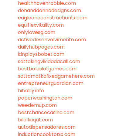
healthhavenrobbie.com
donanddonnadesigns.com
eagleoneconstructiontx.com
equiflexvitality.com
onlylovesg.com
activedesenvolvimento.com
dailyhubpages.com
idnplaysbobet.com
sattakingvikidadacall.com
bestbolaslotgames.com
sattamatkafixedgamehere.com
entrepreneurguardian.com
hibaby.info
paperwashington.com
weedemup.com
bestchancecasino.com
bilalliaqat.com
autodispensadores.com
inductioncooktopp.com