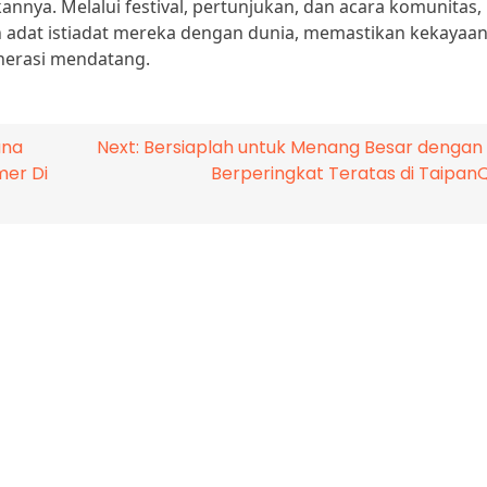
nya. Melalui festival, pertunjukan, dan acara komunitas,
n adat istiadat mereka dengan dunia, memastikan kekayaa
nerasi mendatang.
ana
Next:
Bersiaplah untuk Menang Besar denga
er Di
Berperingkat Teratas di Taipan