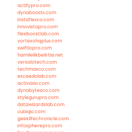
actifypro.com
dynaboostx.com
instaflexco.com
innovistapro.com
flexiboostlab.com
vortexohqplus.com
swiftiopro.com
hamilelikbelirtisi.net
versalotech.com
techmaxco.com
exceedolab.com
activaxio.com
dynabytesco.com
stylegurupro.com
datawizardslab.com
cubiqio.com
geeklifechronicle.com
infospherepro.com