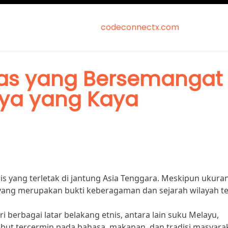
codeconnectx.com
tus Judi Online Gampa
tas yang Bersemangat
ya yang Kaya
s yang terletak di jantung Asia Tenggara. Meskipun ukura
a yang merupakan bukti keberagaman dan sejarah wilayah te
i berbagai latar belakang etnis, antara lain suku Melayu,
sebut tercermin pada bahasa, makanan, dan tradisi masyara