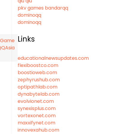
qiu qiu
pkv games bandarqq
n
dominoqq
dominoqq
Links
n Game
QQAsia
educationalnewsupdates.com
flexiboostco.com
boostioweb.com
zephyrushub.com
optipathlab.com
dynabytelab.com
evolvionet.com
synexisplus.com
vortexonet.com
maxxifynet.com
innovexahub.com