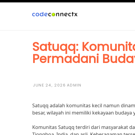
Skip
to
content
Tips Memilih Si
Satuqq: Komuni
Pemula
Permadani Buda
JUNE 24, 2026
ADMIN
Satuqq adalah komunitas kecil namun dinami
besar, wilayah ini memiliki kekayaan buday
Komunitas Satuqq terdiri dari masyarakat dar
Tionghoa, India, dan asli. Keberagaman ter