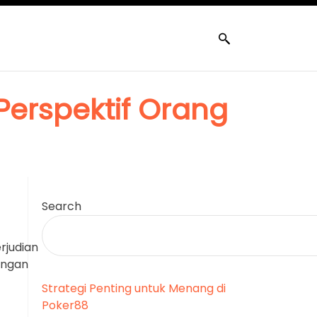
ng Menang untuk
Perspektif Orang
Search
rjudian
engan
Strategi Penting untuk Menang di
Poker88