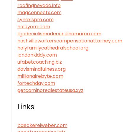
roofingnevada.info
magconnectx.com
synexispro.com
holayomi.com
ligadeciclismodecundinamarca.com
nashvilleworkerscompensationattorney.com
holyfamilycathedralschool.org
londonkiddy.com
ufabetcoaching.biz
davismindfulness.org
millionairebyte.com
fortechday.com
getcaminorealestateusa.xyz
Links
baeckereiweber.com