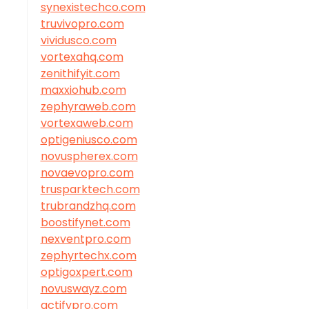
synexistechco.com
truvivopro.com
vividusco.com
vortexahq.com
zenithifyit.com
maxxiohub.com
zephyraweb.com
vortexaweb.com
optigeniusco.com
novuspherex.com
novaevopro.com
trusparktech.com
trubrandzhq.com
boostifynet.com
nexventpro.com
zephyrtechx.com
optigoxpert.com
novuswayz.com
actifypro.com