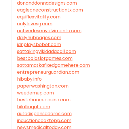
donanddonnadesigns.com
eagleoneconstructiontx.com
equiflexvitality.com
onlylovesg.com
activedesenvolvimento.com
dailyhubpages.com
idnplaysbobet.com
sattakingvikidadacall.com
bestbolaslotgames.com
sattamatkafixedgamehere.com
entrepreneurguardian.com
hibaby.info
paperwashington.com
weedemup.com
bestchancecasino.com
bilalliaqat.com
autodispensadores.com
inductioncooktopp.com
newsmedicaltoday.com