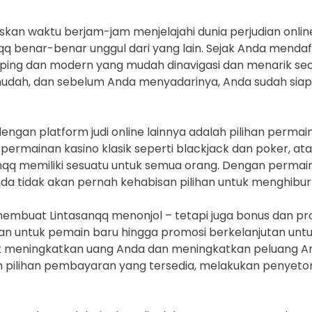
an waktu berjam-jam menjelajahi dunia perjudian onlin
 benar-benar unggul dari yang lain. Sejak Anda mendaf
ping dan modern yang mudah dinavigasi dan menarik se
mudah, dan sebelum Anda menyadarinya, Anda sudah siap
ngan platform judi online lainnya adalah pilihan perma
mainan kasino klasik seperti blackjack dan poker, ata
sanqq memiliki sesuatu untuk semua orang. Dengan permai
da tidak akan pernah kehabisan pilihan untuk menghibur
mbuat Lintasanqq menonjol – tetapi juga bonus dan pr
an untuk pemain baru hingga promosi berkelanjutan unt
uk meningkatkan uang Anda dan meningkatkan peluang A
pilihan pembayaran yang tersedia, melakukan penyeto