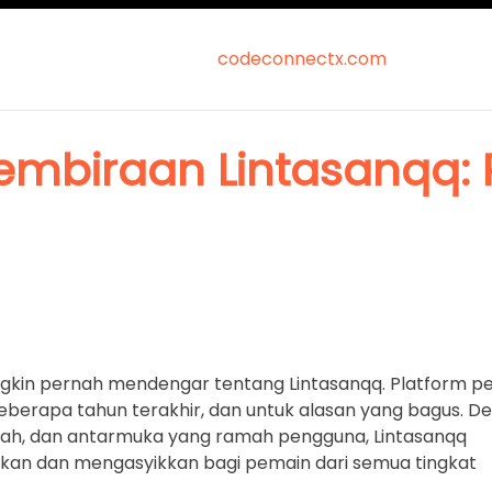
codeconnectx.com
tus Judi Online Gampa
embiraan Lintasanqq: 
ngkin pernah mendengar tentang Lintasanqq. Platform pe
beberapa tahun terakhir, dan untuk alasan yang bagus. D
pah, dan antarmuka yang ramah pengguna, Lintasanqq
n dan mengasyikkan bagi pemain dari semua tingkat