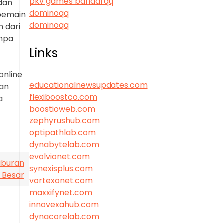
pkv games bandarqq
dan
dominoqq
pemain
dominoqq
n dari
anpa
Links
online
educationalnewsupdates.com
an
flexiboostco.com
a
boostioweb.com
zephyrushub.com
optipathlab.com
dynabytelab.com
evolvionet.com
iburan
synexisplus.com
 Besar
vortexonet.com
maxxifynet.com
innovexahub.com
dynacorelab.com