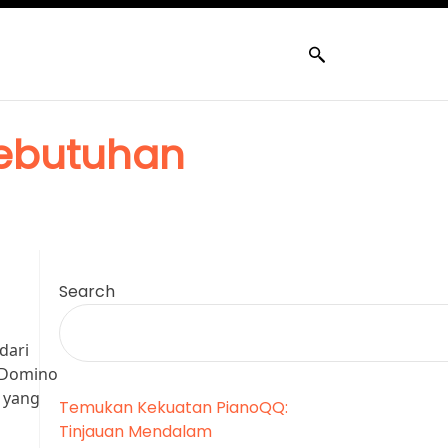
ng Menang untuk
Kebutuhan
Search
dari
n Domino
 yang
Temukan Kekuatan PianoQQ:
Tinjauan Mendalam