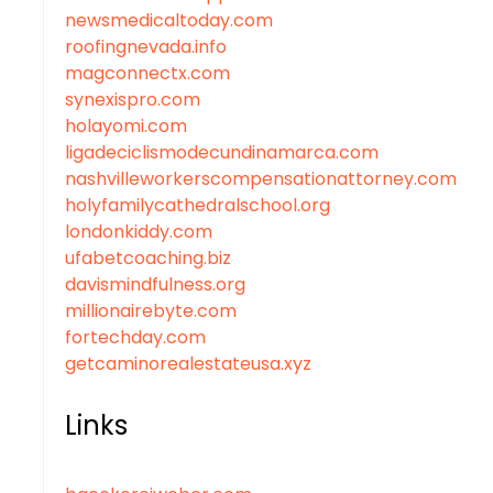
newsmedicaltoday.com
roofingnevada.info
magconnectx.com
synexispro.com
holayomi.com
ligadeciclismodecundinamarca.com
nashvilleworkerscompensationattorney.com
holyfamilycathedralschool.org
londonkiddy.com
ufabetcoaching.biz
davismindfulness.org
millionairebyte.com
fortechday.com
getcaminorealestateusa.xyz
Links