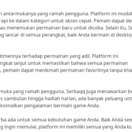
lah antarmukanya yang ramah pengguna. Platform ini muda
rapi ke dalam kategori untuk akses cepat. Pemain dapat d
u menemukan permainan baru untuk dicoba. Selain itu, 
lancar di semua perangkat, baik Anda bermain di deskto
itmennya terhadap permainan yang adil. Platform ini
ngkat lanjut untuk memastikan bahwa semua permainan
ya, pemain dapat menikmati permainan favoritnya tanpa kha
armuka yang ramah pengguna, Serbaqq juga menawarkan b
s sambutan hingga hadiah harian, ada banyak peluang un
simalkan pengalaman bermain game Anda.
erba ada untuk semua kebutuhan game Anda. Baik Anda se
g ingin memulai, platform ini memiliki semua yang Anda 