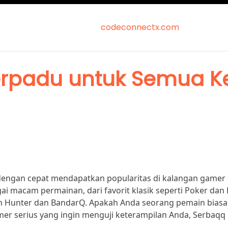
codeconnectx.com
tus Judi Online Gampa
erpadu untuk Semua 
dengan cepat mendapatkan popularitas di kalangan gamer 
ai macam permainan, dari favorit klasik seperti Poker da
ish Hunter dan BandarQ. Apakah Anda seorang pemain biasa
er serius yang ingin menguji keterampilan Anda, Serbaqq