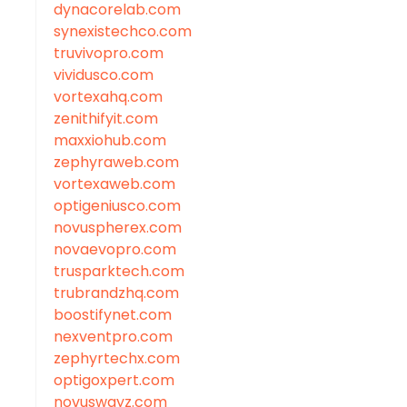
dynacorelab.com
synexistechco.com
truvivopro.com
vividusco.com
vortexahq.com
zenithifyit.com
maxxiohub.com
zephyraweb.com
vortexaweb.com
optigeniusco.com
novuspherex.com
novaevopro.com
trusparktech.com
trubrandzhq.com
boostifynet.com
nexventpro.com
zephyrtechx.com
optigoxpert.com
novuswayz.com