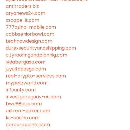
antitraders.biz
aryanews24.com
xscape-it.com
777azino-mobile.com
cobbseniorbowl.com
technowdesign.com
durexsecurityandshipping.com
cityroofingandplannig.com
ivdabergasa.com
juyultadesga.com
real-crypto-services.com
mypetzworld.com
infounty.com
investparaguay-eu.com
bwc88asia.com
extrem-poker.com
ks-casino.com
carcarepoints.com