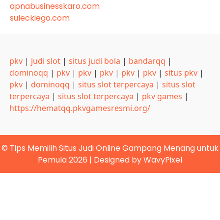
apnabusinesskaro.com
suleckiego.com
pkv
|
judi slot
|
situs judi bola
|
bandarqq
|
dominoqq
|
pkv
|
pkv
|
pkv
|
pkv
|
pkv
|
situs pkv
|
pkv
|
dominoqq
|
situs slot terpercaya
|
situs slot
terpercaya
|
situs slot terpercaya
|
pkv games
|
https://hematqq.pkvgamesresmi.org/
© Tips Memilih Situs Judi Online Gampang Menang untuk
Pemula 2026
|
Designed by
WavyPixel