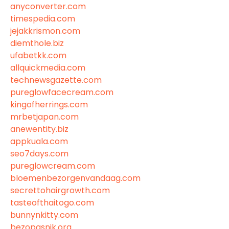
anyconverter.com
timespedia.com
jejakkrismon.com
diemthole.biz
ufabetkk.com
allquickmedia.com
technewsgazette.com
pureglowfacecream.com
kingofherrings.com
mrbetjapan.com
anewentity.biz
appkuala.com
seo7days.com
pureglowcream.com
bloemenbezorgenvandaag.com
secrettohairgrowth.com
tasteofthaitogo.com
bunnynkitty.com
bezopasnik.org