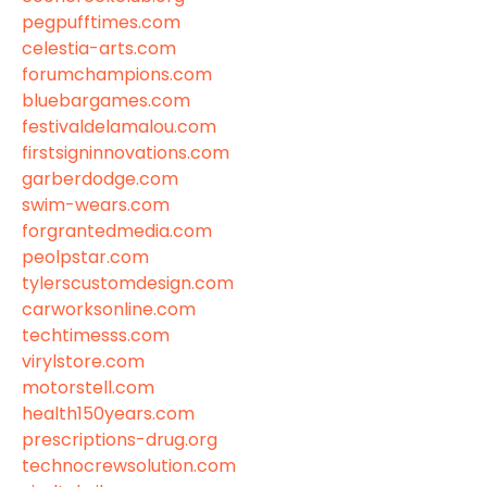
pegpufftimes.com
celestia-arts.com
forumchampions.com
bluebargames.com
festivaldelamalou.com
firstsigninnovations.com
garberdodge.com
swim-wears.com
forgrantedmedia.com
peolpstar.com
tylerscustomdesign.com
carworksonline.com
techtimesss.com
virylstore.com
motorstell.com
health150years.com
prescriptions-drug.org
technocrewsolution.com