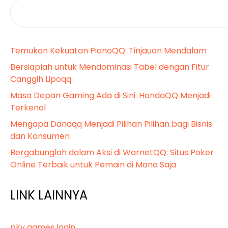
Temukan Kekuatan PianoQQ: Tinjauan Mendalam
Bersiaplah untuk Mendominasi Tabel dengan Fitur
Canggih Lipoqq
Masa Depan Gaming Ada di Sini: HondaQQ Menjadi
Terkenal
Mengapa Danaqq Menjadi Pilihan Pilihan bagi Bisnis
dan Konsumen
Bergabunglah dalam Aksi di WarnetQQ: Situs Poker
Online Terbaik untuk Pemain di Mana Saja
LINK LAINNYA
pkv games login