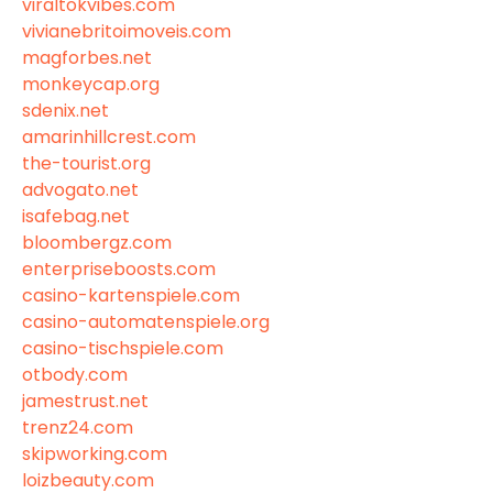
viraltokvibes.com
vivianebritoimoveis.com
magforbes.net
monkeycap.org
sdenix.net
amarinhillcrest.com
the-tourist.org
advogato.net
isafebag.net
bloombergz.com
enterpriseboosts.com
casino-kartenspiele.com
casino-automatenspiele.org
casino-tischspiele.com
otbody.com
jamestrust.net
trenz24.com
skipworking.com
loizbeauty.com