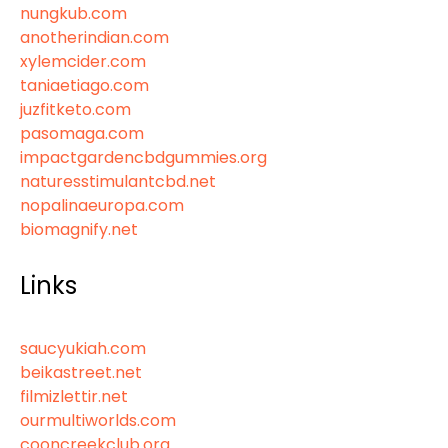
nungkub.com
anotherindian.com
xylemcider.com
taniaetiago.com
juzfitketo.com
pasomaga.com
impactgardencbdgummies.org
naturesstimulantcbd.net
nopalinaeuropa.com
biomagnify.net
Links
saucyukiah.com
beikastreet.net
filmizlettir.net
ourmultiworlds.com
cooncreekclub.org