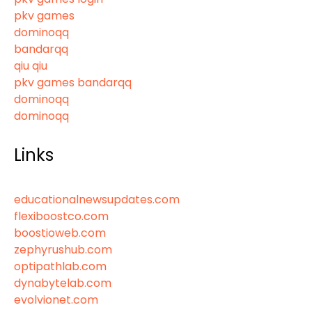
pkv games
dominoqq
bandarqq
qiu qiu
pkv games bandarqq
dominoqq
dominoqq
Links
educationalnewsupdates.com
flexiboostco.com
boostioweb.com
zephyrushub.com
optipathlab.com
dynabytelab.com
evolvionet.com