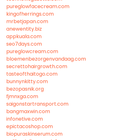
pureglowfacecream.com
kingofherrings.com
mrbetjapan.com
anewentity.biz
appkuala.com
seo7days.com
pureglowcream.com
bloemenbezorgenvandaag.com
secrettohairgrowth.com
tasteofthaitogo.com
bunnynkitty.com
bezopasnik.org
fjmnxga.com
saigonstartransport.com
bangmaxwin.com
infonetive.com
epictacoshop.com
biopuraskinserum.com