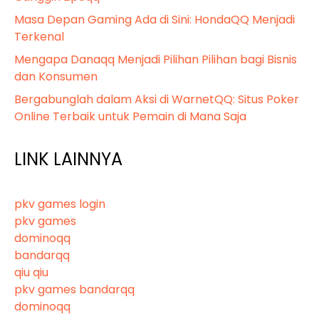
Masa Depan Gaming Ada di Sini: HondaQQ Menjadi
Terkenal
Mengapa Danaqq Menjadi Pilihan Pilihan bagi Bisnis
dan Konsumen
Bergabunglah dalam Aksi di WarnetQQ: Situs Poker
Online Terbaik untuk Pemain di Mana Saja
LINK LAINNYA
pkv games login
pkv games
dominoqq
bandarqq
qiu qiu
pkv games bandarqq
dominoqq