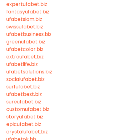
expertufabet.biz
fantasyufabet.biz
ufabetsiam.biz
swissufabet.biz
ufabetbusiness.biz
greenufabet.biz
ufabetcolor.biz
extraufabet.biz
ufabetlife.biz
ufabetsolutions.biz
socialufabet.biz
surfufabet.biz
ufabetbest.biz
sureufabet.biz
customufabet.biz
storyufabet.biz
epicufabet.biz
crystalufabet.biz
ufabetok.biz