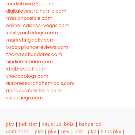
mediatown360.com
digitaleyestrainclinic.com
missionposible.com
online-casinos-vegas.com
xfinityrouterlogin.com
marketingjacks.com
topappliancereviews.com
trickytechupdates.com
hindiabhimaan.com
khabresach.com
thecbdblogs.com
autoresearchchemicals.com
apnabusinesskaro.com
suleckiego.com
pkv
|
judi slot
|
situs judi bola
|
bandarqq
|
dominoqq
|
pkv
|
pkv
|
pkv
|
pkv
|
pkv
|
situs pkv
|