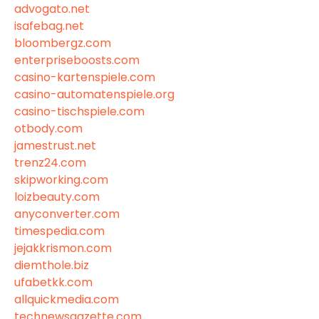
advogato.net
isafebag.net
bloombergz.com
enterpriseboosts.com
casino-kartenspiele.com
casino-automatenspiele.org
casino-tischspiele.com
otbody.com
jamestrust.net
trenz24.com
skipworking.com
loizbeauty.com
anyconverter.com
timespedia.com
jejakkrismon.com
diemthole.biz
ufabetkk.com
allquickmedia.com
technewsgazette.com