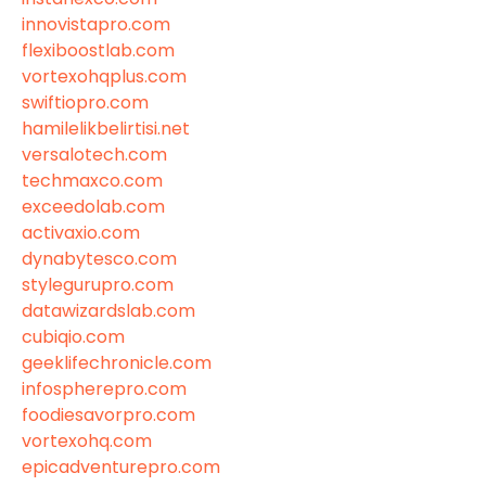
innovistapro.com
flexiboostlab.com
vortexohqplus.com
swiftiopro.com
hamilelikbelirtisi.net
versalotech.com
techmaxco.com
exceedolab.com
activaxio.com
dynabytesco.com
stylegurupro.com
datawizardslab.com
cubiqio.com
geeklifechronicle.com
infospherepro.com
foodiesavorpro.com
vortexohq.com
epicadventurepro.com