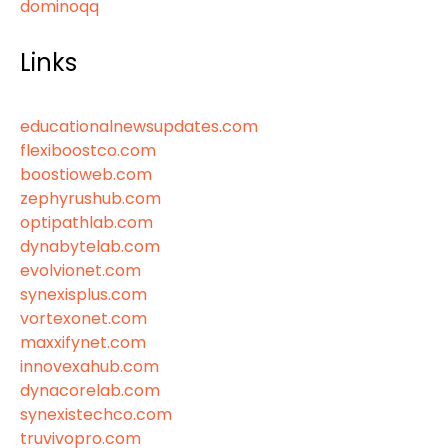
dominoqq
Links
educationalnewsupdates.com
flexiboostco.com
boostioweb.com
zephyrushub.com
optipathlab.com
dynabytelab.com
evolvionet.com
synexisplus.com
vortexonet.com
maxxifynet.com
innovexahub.com
dynacorelab.com
synexistechco.com
truvivopro.com