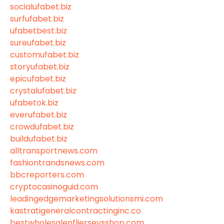
socialufabet.biz
surfufabet.biz
ufabetbest.biz
sureufabet.biz
customufabet.biz
storyufabet.biz
epicufabet.biz
crystalufabet.biz
ufabetok.biz
everufabet.biz
crowdufabet.biz
buildufabet.biz
alltransportnews.com
fashiontrandsnews.com
bbcreporters.com
cryptocasinoguid.com
leadingedgemarketingsolutionsmi.com
kastratigeneralcontractinginc.co
bestwholesalenfljerseysshop.com