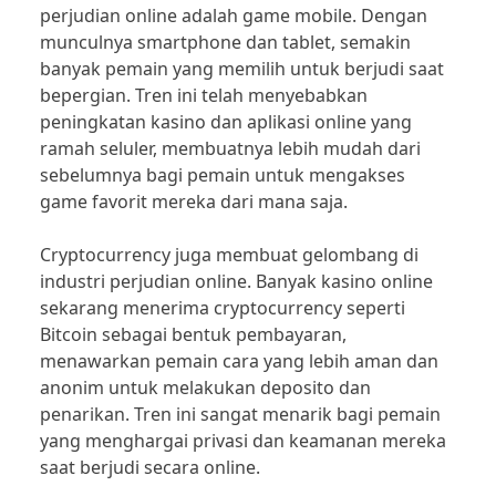
perjudian online adalah game mobile. Dengan
munculnya smartphone dan tablet, semakin
banyak pemain yang memilih untuk berjudi saat
bepergian. Tren ini telah menyebabkan
peningkatan kasino dan aplikasi online yang
ramah seluler, membuatnya lebih mudah dari
sebelumnya bagi pemain untuk mengakses
game favorit mereka dari mana saja.
Cryptocurrency juga membuat gelombang di
industri perjudian online. Banyak kasino online
sekarang menerima cryptocurrency seperti
Bitcoin sebagai bentuk pembayaran,
menawarkan pemain cara yang lebih aman dan
anonim untuk melakukan deposito dan
penarikan. Tren ini sangat menarik bagi pemain
yang menghargai privasi dan keamanan mereka
saat berjudi secara online.