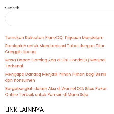
Search
Temukan Kekuatan PianoQQ: Tinjauan Mendalam
Bersiaplah untuk Mendominasi Tabel dengan Fitur
Canggih Lipoqq
Masa Depan Gaming Ada di Sini: HondaQQ Menjadi
Terkenal
Mengapa Danaqq Menjadi Pilihan Pilihan bagi Bisnis
dan Konsumen
Bergabunglah dalam Aksi di WarnetQQ: Situs Poker
Online Terbaik untuk Pemain di Mana Saja
LINK LAINNYA