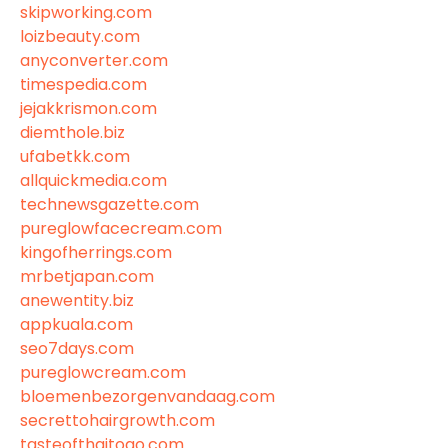
skipworking.com
loizbeauty.com
anyconverter.com
timespedia.com
jejakkrismon.com
diemthole.biz
ufabetkk.com
allquickmedia.com
technewsgazette.com
pureglowfacecream.com
kingofherrings.com
mrbetjapan.com
anewentity.biz
appkuala.com
seo7days.com
pureglowcream.com
bloemenbezorgenvandaag.com
secrettohairgrowth.com
tasteofthaitogo.com