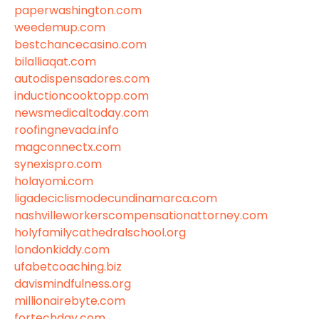
paperwashington.com
weedemup.com
bestchancecasino.com
bilalliaqat.com
autodispensadores.com
inductioncooktopp.com
newsmedicaltoday.com
roofingnevada.info
magconnectx.com
synexispro.com
holayomi.com
ligadeciclismodecundinamarca.com
nashvilleworkerscompensationattorney.com
holyfamilycathedralschool.org
londonkiddy.com
ufabetcoaching.biz
davismindfulness.org
millionairebyte.com
fortechday.com