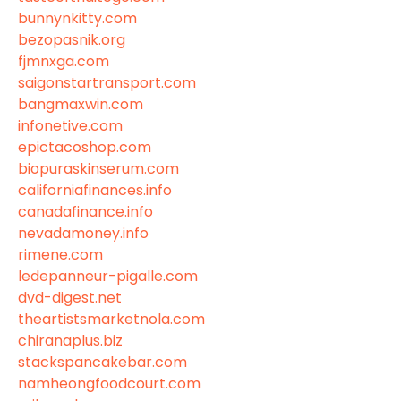
bunnynkitty.com
bezopasnik.org
fjmnxga.com
saigonstartransport.com
bangmaxwin.com
infonetive.com
epictacoshop.com
biopuraskinserum.com
californiafinances.info
canadafinance.info
nevadamoney.info
rimene.com
ledepanneur-pigalle.com
dvd-digest.net
theartistsmarketnola.com
chiranaplus.biz
stackspancakebar.com
namheongfoodcourt.com