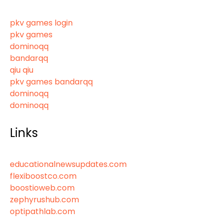
pkv games login
pkv games
dominoqq
bandarqq
qiu qiu
pkv games bandarqq
dominoqq
dominoqq
Links
educationalnewsupdates.com
flexiboostco.com
boostioweb.com
zephyrushub.com
optipathlab.com