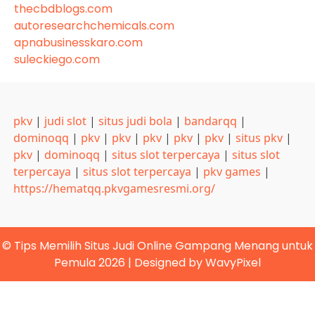
thecbdblogs.com
autoresearchchemicals.com
apnabusinesskaro.com
suleckiego.com
pkv
|
judi slot
|
situs judi bola
|
bandarqq
|
dominoqq
|
pkv
|
pkv
|
pkv
|
pkv
|
pkv
|
situs pkv
|
pkv
|
dominoqq
|
situs slot terpercaya
|
situs slot
terpercaya
|
situs slot terpercaya
|
pkv games
|
https://hematqq.pkvgamesresmi.org/
© Tips Memilih Situs Judi Online Gampang Menang untuk
Pemula 2026
|
Designed by
WavyPixel