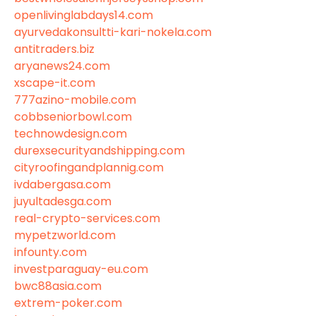
openlivinglabdays14.com
ayurvedakonsultti-kari-nokela.com
antitraders.biz
aryanews24.com
xscape-it.com
777azino-mobile.com
cobbseniorbowl.com
technowdesign.com
durexsecurityandshipping.com
cityroofingandplannig.com
ivdabergasa.com
juyultadesga.com
real-crypto-services.com
mypetzworld.com
infounty.com
investparaguay-eu.com
bwc88asia.com
extrem-poker.com