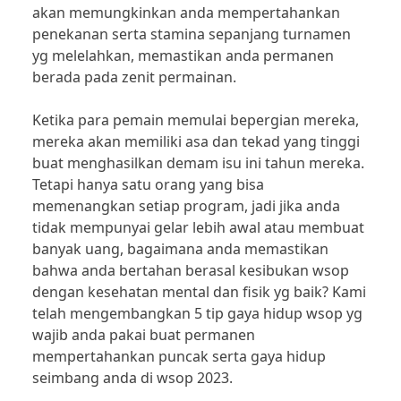
akan memungkinkan anda mempertahankan
penekanan serta stamina sepanjang turnamen
yg melelahkan, memastikan anda permanen
berada pada zenit permainan.
Ketika para pemain memulai bepergian mereka,
mereka akan memiliki asa dan tekad yang tinggi
buat menghasilkan demam isu ini tahun mereka.
Tetapi hanya satu orang yang bisa
memenangkan setiap program, jadi jika anda
tidak mempunyai gelar lebih awal atau membuat
banyak uang, bagaimana anda memastikan
bahwa anda bertahan berasal kesibukan wsop
dengan kesehatan mental dan fisik yg baik? Kami
telah mengembangkan 5 tip gaya hidup wsop yg
wajib anda pakai buat permanen
mempertahankan puncak serta gaya hidup
seimbang anda di wsop 2023.