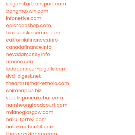
saigonstartransport.com
bangmaxwin.com
infonetive.com
epictacoshop.com
biopuraskinserum.com
californiafinances.info
canadafinance.info
nevadamoney.info
rimene.com
ledepanneur-pigalle.com
dvd-digest.net
theartistsmarketnola.com
chiranaplus.biz
stackspancakebar.com
namheongfoodcourt.com
milanoglasgow.com
hallu-forte3.com
hallu-motion24.com
therockskippers.com