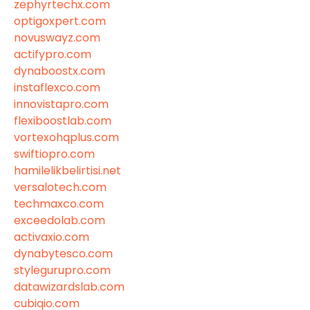
zephyrtechx.com
optigoxpert.com
novuswayz.com
actifypro.com
dynaboostx.com
instaflexco.com
innovistapro.com
flexiboostlab.com
vortexohqplus.com
swiftiopro.com
hamilelikbelirtisi.net
versalotech.com
techmaxco.com
exceedolab.com
activaxio.com
dynabytesco.com
stylegurupro.com
datawizardslab.com
cubiqio.com