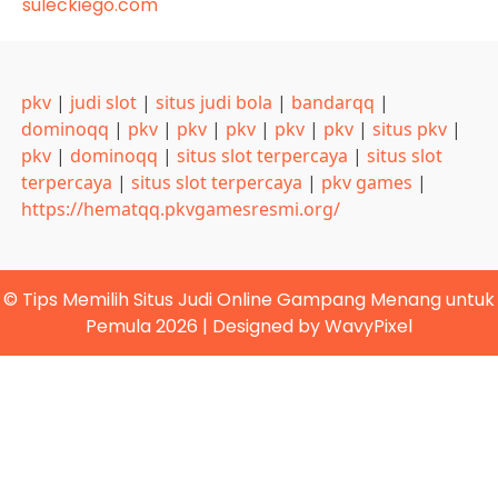
suleckiego.com
pkv
|
judi slot
|
situs judi bola
|
bandarqq
|
dominoqq
|
pkv
|
pkv
|
pkv
|
pkv
|
pkv
|
situs pkv
|
pkv
|
dominoqq
|
situs slot terpercaya
|
situs slot
terpercaya
|
situs slot terpercaya
|
pkv games
|
https://hematqq.pkvgamesresmi.org/
© Tips Memilih Situs Judi Online Gampang Menang untuk
Pemula 2026
|
Designed by
WavyPixel