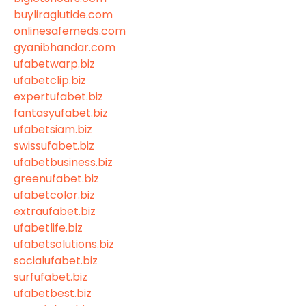
buyliraglutide.com
onlinesafemeds.com
gyanibhandar.com
ufabetwarp.biz
ufabetclip.biz
expertufabet.biz
fantasyufabet.biz
ufabetsiam.biz
swissufabet.biz
ufabetbusiness.biz
greenufabet.biz
ufabetcolor.biz
extraufabet.biz
ufabetlife.biz
ufabetsolutions.biz
socialufabet.biz
surfufabet.biz
ufabetbest.biz