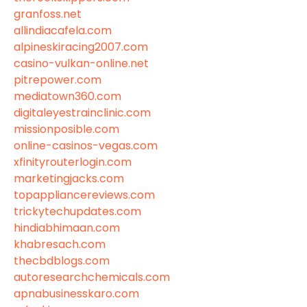
granfoss.net
allindiacafela.com
alpineskiracing2007.com
casino-vulkan-online.net
pitrepower.com
mediatown360.com
digitaleyestrainclinic.com
missionposible.com
online-casinos-vegas.com
xfinityrouterlogin.com
marketingjacks.com
topappliancereviews.com
trickytechupdates.com
hindiabhimaan.com
khabresach.com
thecbdblogs.com
autoresearchchemicals.com
apnabusinesskaro.com