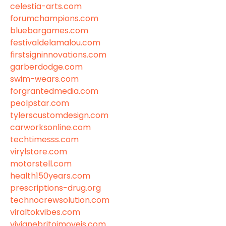
celestia-arts.com
forumchampions.com
bluebargames.com
festivaldelamalou.com
firstsigninnovations.com
garberdodge.com
swim-wears.com
forgrantedmedia.com
peolpstar.com
tylerscustomdesign.com
carworksonline.com
techtimesss.com
virylstore.com
motorstell.com
health150years.com
prescriptions-drug.org
technocrewsolution.com
viraltokvibes.com
vivianebritoimoveis.com